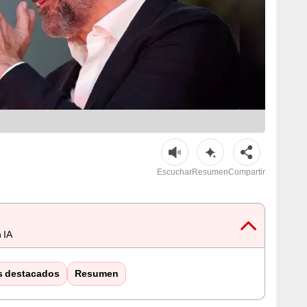
Escuchar
Resumen
Compartir
 IA
s destacados
Resumen