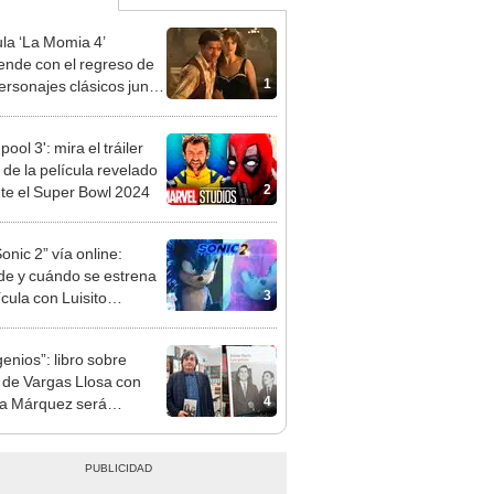
ula ‘La Momia 4’
ende con el regreso de
1
ersonajes clásicos junto
ndan Fraser y Rachel
z
ool 3': mira el tráiler
l de la película revelado
2
te el Super Bowl 2024
onic 2” vía online:
e y cuándo se estrena
3
ícula con Luisito
nica?
genios”: libro sobre
 de Vargas Llosa con
4
a Márquez será
ado a serie