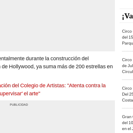
¡Va
Circo 
del 15
Parqu
Migue
ntalmente durante la construcción del
Circo
de Jul
n de Hollywood, ya suma más de 200 estrellas en
Círcul
ión del Colegio de Artistas: "Atenta contra la
Circo
upervisar' el arte"
Del 2
Costa
Gran 
del 10
en el