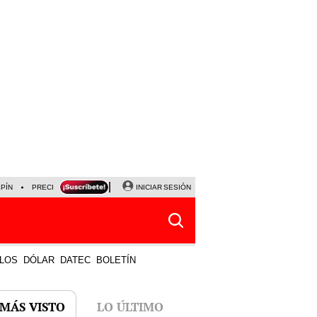
LPÍN
PRECIO DEL DÓLAR
CORTE DE LUZ
INICIAR SESIÓN
VIERNES 7 DE AGOSTO
ALBER
LOS
DÓLAR
DATEC
BOLETÍN
 MÁS VISTO
LO ÚLTIMO