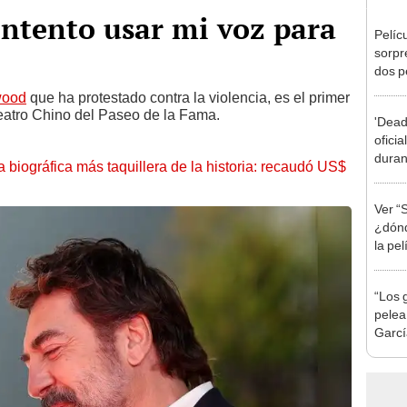
Intento usar mi voz para
Pelíc
sorpr
dos p
a Bre
wood
que ha protestado contra la violencia, es el primer
Weis
Teatro Chino del Paseo de la Fama.
'Deadp
oficia
duran
la biográfica más taquillera de la historia: recaudó US$
Ver “S
¿dónd
la pel
Comu
“Los 
pelea
Garcí
adapt