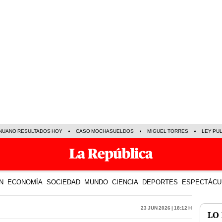
NUANO RESULTADOS HOY
CASO MOCHASUELDOS
MIGUEL TORRES
LEY PU
N
ECONOMÍA
SOCIEDAD
MUNDO
CIENCIA
DEPORTES
ESPECTÁCU
23 Jun 2026 | 18:12 h
LO