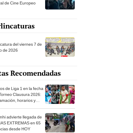
val de Cine Europeo
lincaturas
catura del viernes 7 de
o de 2026
tas Recomendadas
os de Liga 1 en la fecha
 Torneo Clausura 2026:
amación, horarios y
 ver
hi advierte llegada de
IAS EXTREMAS en 65
ncias desde HOY