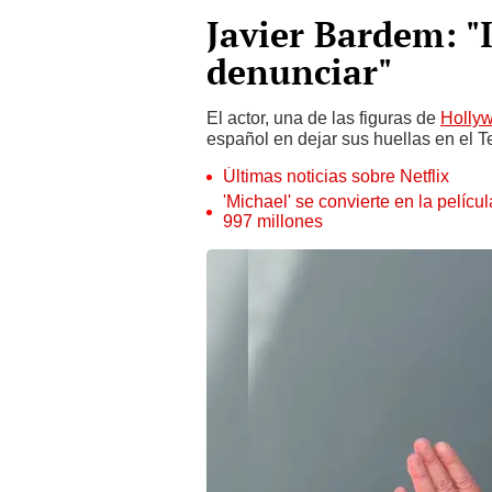
Javier Bardem: "
denunciar"
El actor, una de las figuras de
Holly
español en dejar sus huellas en el 
Últimas noticias sobre Netflix
'Michael' se convierte en la pelícu
997 millones