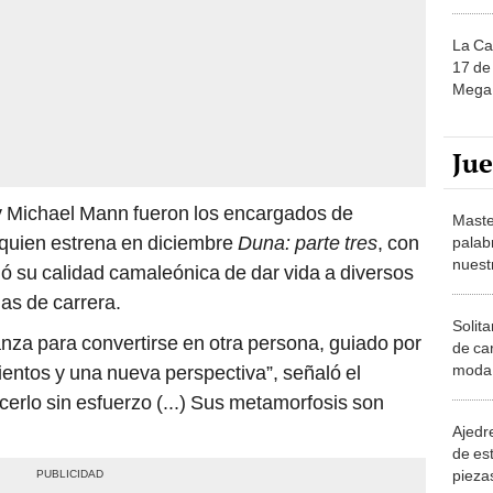
La Ca
17 de 
Mega 
Ju
 y Michael Mann fueron los encargados de
Maste
 quien estrena en diciembre
Duna: parte tres
, con
palab
nuest
gió su calidad camaleónica de dar vida a diversos
as de carrera.
Solita
nza para convertirse en otra persona, guiado por
de ca
moda.
entos y una nueva perspectiva”, señaló el
demue
erlo sin esfuerzo (...) Sus metamorfosis son
Ajedre
de es
piezas