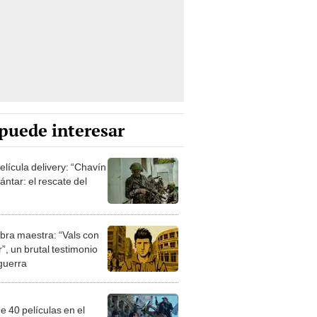
puede interesar
elícula delivery: “Chavín
ntar: el rescate del
bra maestra: “Vals con
”, un brutal testimonio
 guerra
e 40 películas en el