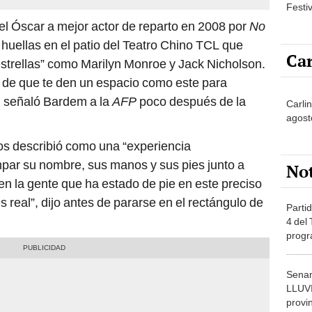
Festi
el Óscar a mejor actor de reparto en 2008 por
No
huellas en el patio del Teatro Chino TCL que
Car
strellas” como Marilyn Monroe y Jack Nicholson.
o de que te den un espacio como este para
”, señaló Bardem a la
AFP
poco después de la
Carlin
agost
ños describió como una “experiencia
mpar su nombre, sus manos y sus pies junto a
No
en la gente que ha estado de pie en este preciso
s real”, dijo antes de pararse en el rectángulo de
Partid
4 del
progr
dónde
Senam
LLUV
provi