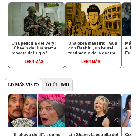
Una película delivery:
Una obra maestra: “Vals
Más d
“Chavín de Huántar: el
con Bashir”, un brutal
el Fe
rescate del siglo”
testimonio de la guerra
Euro
LEER MÁS
LEER MÁS
LO MÁS VISTO
LO ÚLTIMO
"El chavo del 8": ¿cómo
Lin Shaye: la estrella del
Cobra