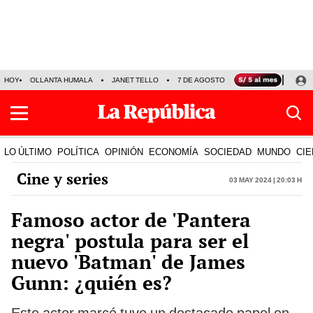
HOY
OLLANTA HUMALA
JANET TELLO
7 DE AGOSTO
TINKA RESULTADOS
LO ÚLTIMO
POLÍTICA
OPINIÓN
ECONOMÍA
SOCIEDAD
MUNDO
CIE
Cine y series
03 May 2024 | 20:03 h
Famoso actor de 'Pantera
negra' postula para ser el
nuevo 'Batman' de James
Gunn: ¿quién es?