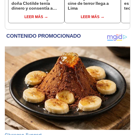
doña Clotilde tenía
cine de terror llega a
es la
dinero y consentía a
Lima
teorí
don Ramón si no tenía
LEER MÁS
LEER MÁS
trabajo?