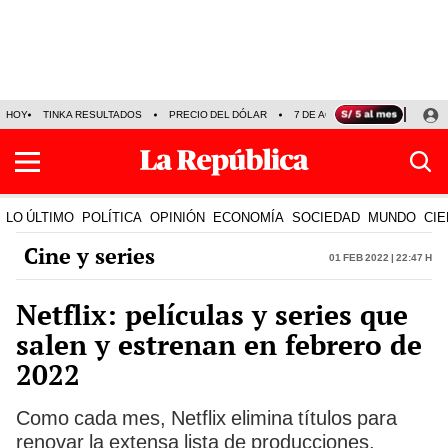
HOY
TINKA RESULTADOS
PRECIO DEL DÓLAR
7 DE AGOSTO
OLLANTA H
LO ÚLTIMO
POLÍTICA
OPINIÓN
ECONOMÍA
SOCIEDAD
MUNDO
CIE
Cine y series
01 Feb 2022 | 22:47 h
Netflix: películas y series que
salen y estrenan en febrero de
2022
Como cada mes, Netflix elimina títulos para
renovar la extensa lista de producciones.