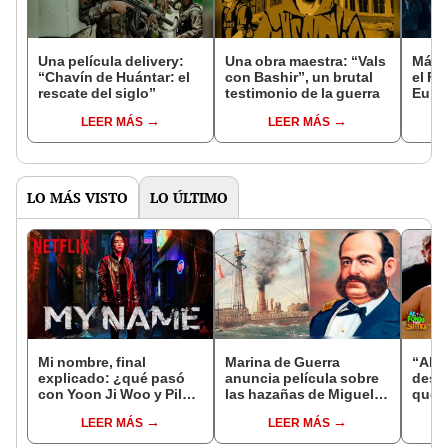
Una película delivery:
Una obra maestra: “Vals
Más d
“Chavín de Huántar: el
con Bashir”, un brutal
el Fe
rescate del siglo”
testimonio de la guerra
Euro
LEER MÁS
LEER MÁS
LO MÁS VISTO
LO ÚLTIMO
Mi nombre, final
Marina de Guerra
“Al f
explicado: ¿qué pasó
anuncia película sobre
desn
con Yoon Ji Woo y Pil
las hazañas de Miguel
que t
Do en la serie?
Grau y el Monitor
fans 
LEER MÁS
LEER MÁS
“Huáscar”