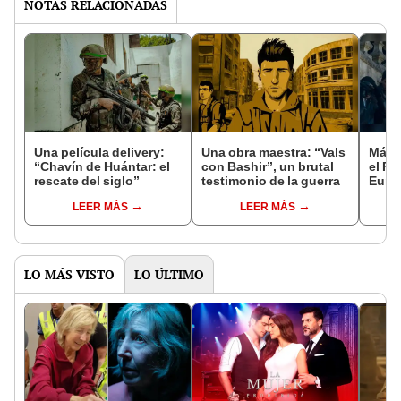
NOTAS RELACIONADAS
Una película delivery:
Una obra maestra: “Vals
Más d
“Chavín de Huántar: el
con Bashir”, un brutal
el Fe
rescate del siglo”
testimonio de la guerra
Euro
LEER MÁS
LEER MÁS
LO MÁS VISTO
LO ÚLTIMO