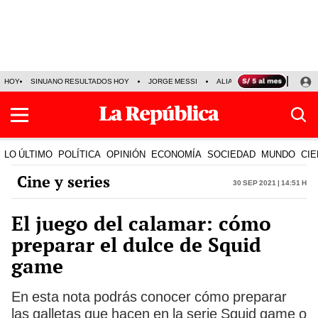
HOY
SINUANO RESULTADOS HOY
JORGE MESSI
ALIANZA LIMA VS SPORT BO
LO ÚLTIMO
POLÍTICA
OPINIÓN
ECONOMÍA
SOCIEDAD
MUNDO
CIE
Cine y series
30 Sep 2021 | 14:51 h
El juego del calamar: cómo
preparar el dulce de Squid
game
En esta nota podrás conocer cómo preparar
las galletas que hacen en la serie Squid game o