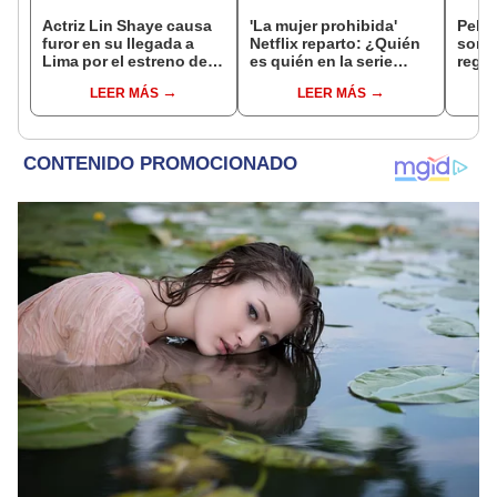
Actriz Lin Shaye causa
'La mujer prohibida'
Pelíc
furor en su llegada a
Netflix reparto: ¿Quién
sorpr
Lima por el estreno de
es quién en la serie
regr
'La noche del demonio
colombiana
perso
LEER MÁS
LEER MÁS
6'
protagonizada por
junto
Valerie Domínguez?
Rach