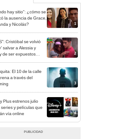
ondo hay sitio”: ¿cómo se
icó la ausencia de Grace,
1
nda y Nicolás?
": Cristóbal se volvió
y' salvar a Alessia y
2
 de ser expuestos
EO]
uita: El 10 de la calle
trena a través del
3
ming
y Plus estrenos julio
 series y películas que
4
án vía online