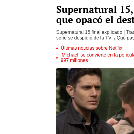
Supernatural 15, 
que opacó el des
Supernatural 15 final explicado | Tra
serie se despidió de la TV. ¿Qué p
Últimas noticias sobre Netflix
'Michael' se convierte en la pelícu
997 millones