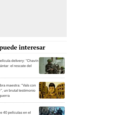
puede interesar
elícula delivery: “Chavín
ntar: el rescate del
bra maestra: “Vals con
”, un brutal testimonio
 guerra
e 40 películas en el