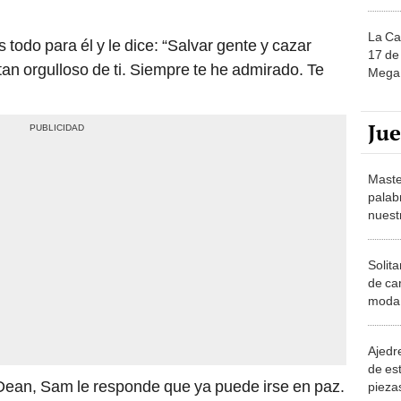
La Ca
todo para él y le dice: “Salvar gente y cazar
17 de 
an orgulloso de ti. Siempre te he admirado. Te
Mega 
Ju
Maste
palab
nuest
Solita
de ca
moda.
demue
Ajedre
de es
ean, Sam le responde que ya puede irse en paz.
piezas