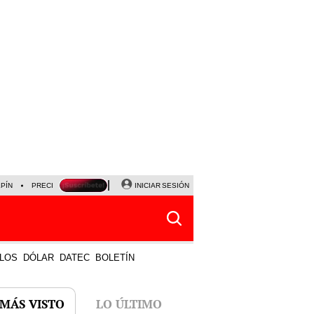
LPÍN
PRECIO DEL DÓLAR
CORTE DE LUZ
INICIAR SESIÓN
VIERNES 7 DE AGOSTO
ALBER
LOS
DÓLAR
DATEC
BOLETÍN
 MÁS VISTO
LO ÚLTIMO