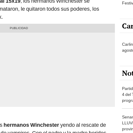
al 15x19
, los hermanos Winchester se
Festi
 mataron, le quitaron todos sus poderes, los
k.
Car
Carli
agost
No
Partid
4 del
progr
dónde
Senam
LLUV
os
hermanos Winchester
yendo al rescate de
provi
 de vampiros. Con el padre y la madre heridos,