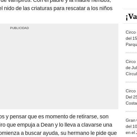
l nido de las criaturas para rescatar a los niños
¡Va
Circo 
del 15
Parqu
Migue
Circo
de Jul
Círcul
Circo
Del 2
Costa
os y pensar que es momento de retirarse, son
Gran 
ro que empuja a Dean y lo lleva a clavarse una
del 10
omienza a buscar ayuda, su hermano le pide que
en el