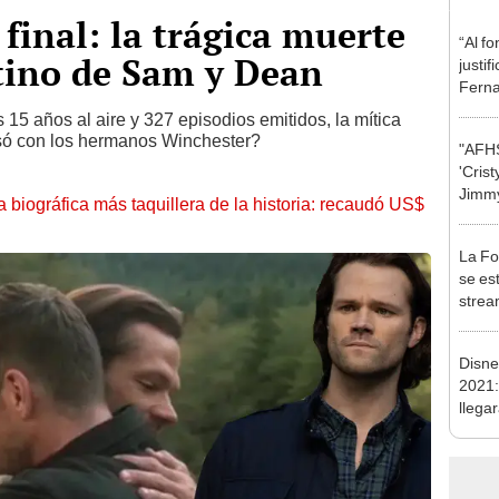
final: la trágica muerte
“Al f
tino de Sam y Dean
justif
Ferna
s 15 años al aire y 327 episodios emitidos, la mítica
asó con los hermanos Winchester?
"AFHS
'Crist
Jimmy
la biográfica más taquillera de la historia: recaudó US$
[VID
La Foq
se es
strea
Disne
2021:
llegar