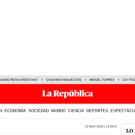
NUANO RESULTADOS HOY
CASO MOCHASUELDOS
MIGUEL TORRES
LEY PU
N
ECONOMÍA
SOCIEDAD
MUNDO
CIENCIA
DEPORTES
ESPECTÁCU
21 Nov 2020 | 14:00 h
LO