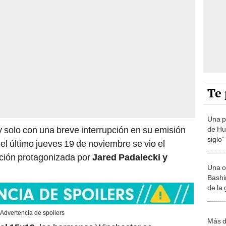
Te 
Una p
 solo con una breve interrupción en su emisión
de Huá
siglo”
el último jueves 19 de noviembre se vio el
icción protagonizada por
Jared Padalecki y
Una o
Bashir
de la
Advertencia de spoilers
Más d