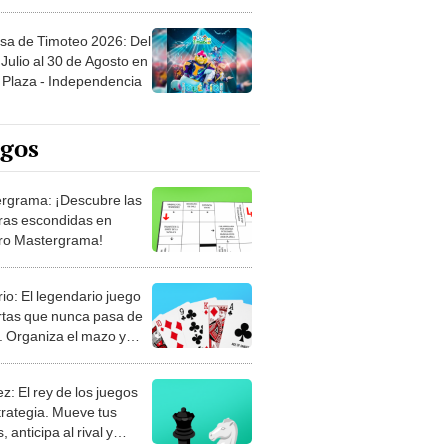
sa de Timoteo 2026: Del
Julio al 30 de Agosto en
Plaza - Independencia
egos
rgrama: ¡Descubre las
ras escondidas en
ro Mastergrama!
rio: El legendario juego
rtas que nunca pasa de
 Organiza el mazo y
stra tu habilidad.
z: El rey de los juegos
trategia. Mueve tus
, anticipa al rival y