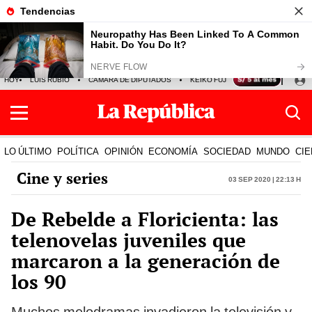
HOY
LUIS RUBIO
CÁMARA DE DIPUTADOS
KEIKO FUJIMORI
LA BELLA LU
LO ÚLTIMO
POLÍTICA
OPINIÓN
ECONOMÍA
SOCIEDAD
MUNDO
CIE
Cine y series
03 Sep 2020 | 22:13 h
De Rebelde a Floricienta: las
telenovelas juveniles que
marcaron a la generación de
los 90