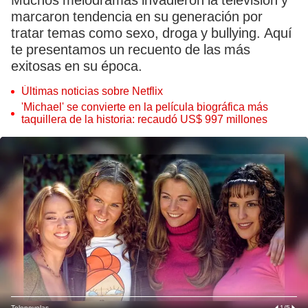
Muchos melodramas invadieron la televisión y
marcaron tendencia en su generación por
tratar temas como sexo, droga y bullying. Aquí
te presentamos un recuento de las más
exitosas en su época.
Últimas noticias sobre Netflix
'Michael' se convierte en la película biográfica más
taquillera de la historia: recaudó US$ 997 millones
Telenovelas
1
/
5