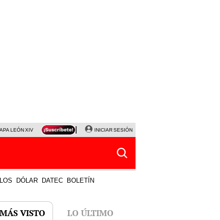
APA LEÓN XIV
NALDY SALDAÑA
INICIAR SESIÓN
LA BELLA LUZ
MAGALY MEDINA
HORÓS
LOS
DÓLAR
DATEC
BOLETÍN
 MÁS VISTO
LO ÚLTIMO