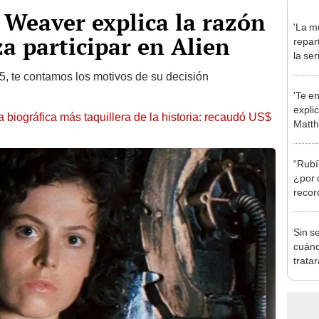
 Weaver explica la razón
'La mu
za participar en Alien
repar
la se
prota
 5, te contamos los motivos de su decisión
Domí
'Te en
expli
la biográfica más taquillera de la historia: recaudó US$
Matth
culpab
found
“Rubí
¿por 
recor
alejó 
Sin s
cuánd
trata
perso
nueva
en T