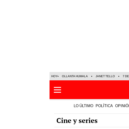
HOY
OLLANTA HUMALA
JANET TELLO
7 D
LO ÚLTIMO
POLÍTICA
OPINIÓ
Cine y series