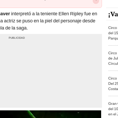
¡Va
aver
interpretó a la teniente Ellen Ripley fue en
La actriz se puso en la piel del personaje desde
la de la saga.
Circo 
del 15
Parqu
Migue
Circo
de Jul
Círcul
Circo
Del 2
Costa
Gran 
del 10
en el