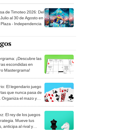
sa de Timoteo 2026: Del
Julio al 30 de Agosto en
Plaza - Independencia
egos
rgrama: ¡Descubre las
ras escondidas en
ro Mastergrama!
rio: El legendario juego
rtas que nunca pasa de
 Organiza el mazo y
stra tu habilidad.
z: El rey de los juegos
trategia. Mueve tus
, anticipa al rival y