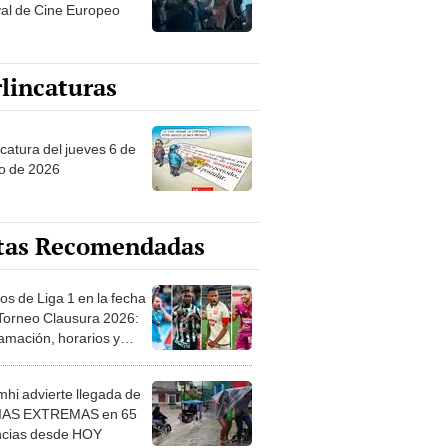
val de Cine Europeo
lincaturas
ncatura del jueves 6 de
o de 2026
tas Recomendadas
os de Liga 1 en la fecha
 Torneo Clausura 2026:
amación, horarios y
 ver
hi advierte llegada de
IAS EXTREMAS en 65
ncias desde HOY