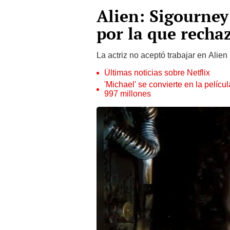
Alien: Sigourney
por la que recha
La actriz no aceptó trabajar en Alien
Últimas noticias sobre Netflix
'Michael' se convierte en la pelícu
997 millones