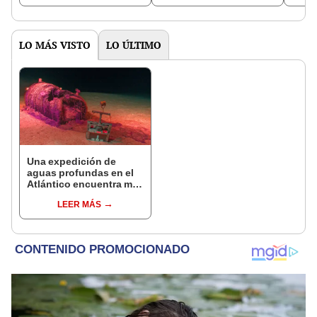
certeza de dónde
generar gravedad
provienen
artificial
LO MÁS VISTO
LO ÚLTIMO
Una expedición de
aguas profundas en el
Atlántico encuentra más
de 200.000 barriles de
LEER MÁS
residuos radiactivos
con fugas