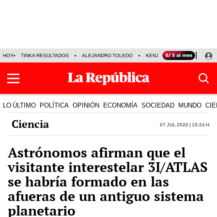
HOY
TINKA RESULTADOS
ALEJANDRO TOLEDO
KENJI FUJIMORI
PRECIO
LO ÚLTIMO
POLÍTICA
OPINIÓN
ECONOMÍA
SOCIEDAD
MUNDO
CIE
Ciencia
07 Jul 2026 | 19:24 h
Astrónomos afirman que el
visitante interestelar 3I/ATLAS
se habría formado en las
afueras de un antiguo sistema
planetario