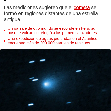
Las mediciones sugieren que el
cometa
se
formó en regiones distantes de una estrella
antigua.
Un paisaje de otro mundo se esconde en Perú: su
bosque volcánico refugió a los primeros cazadores
andinos hace 10.000 años
Una expedición de aguas profundas en el Atlántico
encuentra más de 200.000 barriles de residuos
radiactivos con fugas