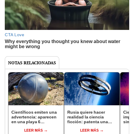
NOTAS RELACIONADAS
Científicos emiten una
Rusia quiere hacer
Cient
advertencia: aparecen
realidad la ciencia
impos
en una playa 6
ficción: patenta una
simul
misteriosas “esferas
estación espacial
Vía L
LEER MÁS
LEER MÁS
espaciales” y no hay
giratoria capaz de
millo