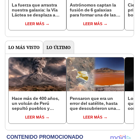
La fuerza que arrastra
Astrónomos captan la
Cient
nuestra galaxia: la Vía
fusión de 6 galaxias
prime
Láctea se desplaza a
para formar una de las
borde
600 km/s hacia un 'pozo'
megaestructuras más
negro
LEER MÁS
LEER MÁS
llamado el 'Gran
grandes del universo
punto
Atractor'
LO MÁS VISTO
LO ÚLTIMO
Hace más de 400 años,
Pensaron que era un
Los c
un volcán de Perú
error del satélite, hasta
que 
sepultó pueblos y
que descubrieron una
cons
provocó uno de los
enorme mancha naranja
aster
LEER MÁS
LEER MÁS
veranos más fríos de la
sobre Bolivia.
pront
historia: sigue bajo
Tierr
monitoreo