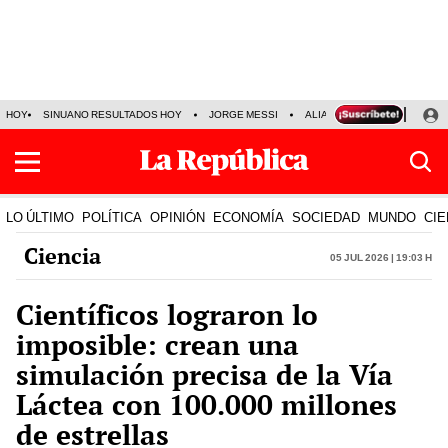
HOY
SINUANO RESULTADOS HOY
JORGE MESSI
ALIANZA LIMA VS SPORT BO
LO ÚLTIMO
POLÍTICA
OPINIÓN
ECONOMÍA
SOCIEDAD
MUNDO
CIE
Ciencia
05 Jul 2026 | 19:03 h
Científicos lograron lo
imposible: crean una
simulación precisa de la Vía
Láctea con 100.000 millones
de estrellas