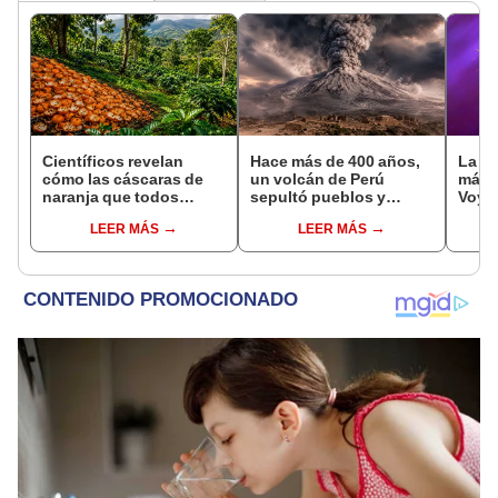
Científicos revelan
Hace más de 400 años,
La NA
cómo las cáscaras de
un volcán de Perú
más d
naranja que todos
sepultó pueblos y
Voya
desechaban
provocó uno de los
manio
LEER MÁS
LEER MÁS
transformaron un
veranos más fríos de la
“Big
ecosistema de Costa
historia: sigue bajo
Rica 16 años después
monitoreo