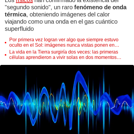
Los
físicos
han confirmado la existencia del
"segundo sonido", un raro
fenómeno de onda
térmica
, obteniendo imágenes del calor
viajando como una onda en el gas cuántico
superfluido
Por primera vez logran ver algo que siempre estuvo
oculto en el Sol: imágenes nunca vistas ponen en
aprietos a científicos
La vida en la Tierra surgiría dos veces: las primeras
células aprendieron a vivir solas en dos momentos
distintos