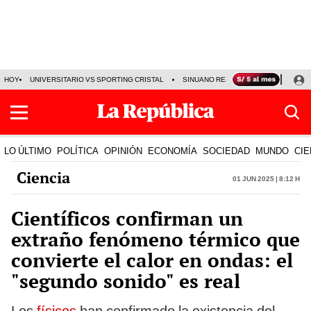
HOY
UNIVERSITARIO VS SPORTING CRISTAL
SINUANO RESULTADOS HOY
CA
LO ÚLTIMO
POLÍTICA
OPINIÓN
ECONOMÍA
SOCIEDAD
MUNDO
CIE
Ciencia
01 Jun 2025 | 8:12 h
Científicos confirman un
extraño fenómeno térmico que
convierte el calor en ondas: el
"segundo sonido" es real