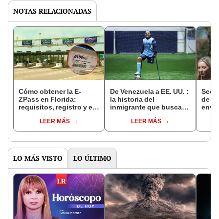
NOTAS RELACIONADAS
Cómo obtener la E-
De Venezuela a EE. UU. :
Secre
ZPass en Florida:
la historia del
de E
requisitos, registro y en
inmigrante que busca
envía
qué autopistas puedes
un lugar en la selección
plane
LEER MÁS
LEER MÁS
usarla
de fútbol para
chat 
amputados de Estados
perio
Unidos
LO MÁS VISTO
LO ÚLTIMO