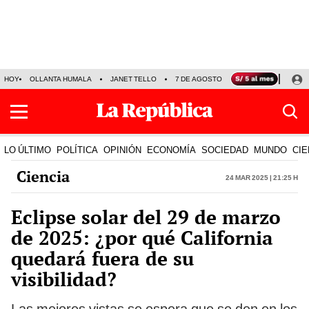
HOY
OLLANTA HUMALA
JANET TELLO
7 DE AGOSTO
TINKA RESULTADOS
LO ÚLTIMO
POLÍTICA
OPINIÓN
ECONOMÍA
SOCIEDAD
MUNDO
CIE
Ciencia
24 Mar 2025 | 21:25 h
Eclipse solar del 29 de marzo
de 2025: ¿por qué California
quedará fuera de su
visibilidad?