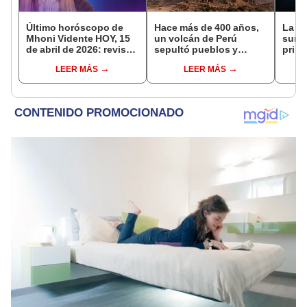
Último horóscopo de
Hace más de 400 años,
La vi
Mhoni Vidente HOY, 15
un volcán de Perú
surgi
de abril de 2026: revisa
sepultó pueblos y
prime
las predicciones de tu
provocó uno de los
apren
LEER MÁS
LEER MÁS
signo y entérate si te
veranos más fríos de la
sola
espera un día
historia: sigue bajo
disti
afortunado
monitoreo