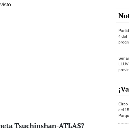
visto.
No
Partid
4 del
progr
dónde
Senam
LLUV
provi
¡Va
Circo 
del 15
Parqu
Migue
ometa Tsuchinshan-ATLAS?