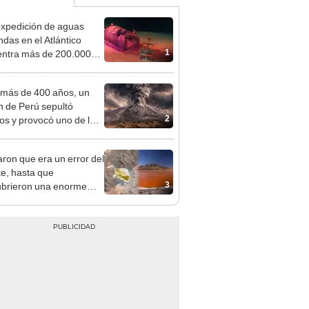
xpedición de aguas
ndas en el Atlántico
1
ntra más de 200.000
les de residuos
ctivos con fugas
más de 400 años, un
n de Perú sepultó
2
os y provocó uno de los
os más fríos de la
ria: sigue bajo monitoreo
ron que era un error del
te, hasta que
3
brieron una enorme
a naranja sobre
a.