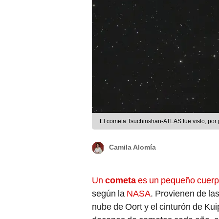
El cometa Tsuchinshan-ATLAS fue visto, por
Camila Alomía
Un
cometa
es un pequeño cuerpo
según la
NASA
. Provienen de la
nube de Oort y el cinturón de Ku