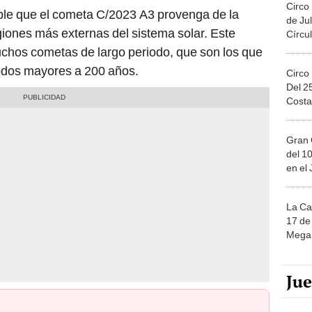
Circo
le que el cometa C/2023 A3 provenga de la
de Jul
giones más externas del sistema solar. Este
Círcul
uchos cometas de largo periodo, que son los que
iodos mayores a 200 años.
Circo
Del 2
Costa
Gran 
del 10
en el
La Ca
17 de 
Mega 
Ju