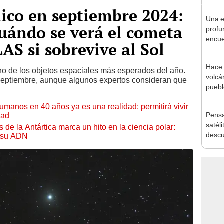
ico en septiembre 2024:
Una e
cuándo se verá el cometa
profu
encue
S si sobrevive al Sol
barri
radia
Hace 
 de los objetos espaciales más esperados del año.
volcá
 septiembre, aunque algunos expertos consideran que
puebl
veran
umanos en 40 años ya es una realidad: permitirá vivir
histo
Pensa
dad
satéli
 de la Antártica marca un hito en la ciencia polar:
descu
o su ADN
manch
Bolivi