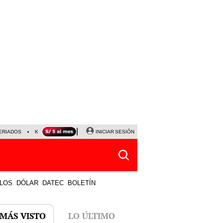
ERIADOS
KEIKO FUJIMORI
NALDY SALDAÑA
INICIAR SESIÓN
JAVIER MILEI
PARTIDOS DE
LOS
DÓLAR
DATEC
BOLETÍN
 MÁS VISTO
LO ÚLTIMO