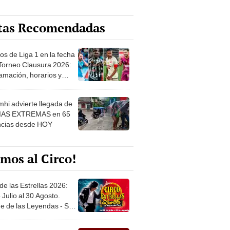
tas Recomendadas
os de Liga 1 en la fecha
 Torneo Clausura 2026:
amación, horarios y
 ver
hi advierte llegada de
IAS EXTREMAS en 65
ncias desde HOY
mos al Circo!
de las Estrellas 2026:
 Julio al 30 Agosto.
e de las Leyendas - San
l