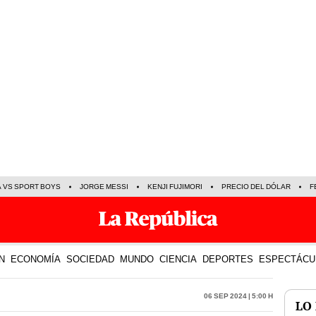
A VS SPORT BOYS
JORGE MESSI
KENJI FUJIMORI
PRECIO DEL DÓLAR
F
N
ECONOMÍA
SOCIEDAD
MUNDO
CIENCIA
DEPORTES
ESPECTÁCU
06 Sep 2024 | 5:00 h
LO