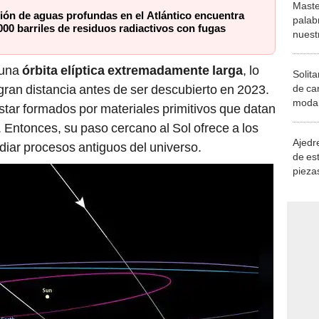
Maste
ión de aguas profundas en el Atlántico encuentra
palab
00 barriles de residuos radiactivos con fugas
nuest
 una
órbita elíptica extremadamente larga
, lo
Solita
gran distancia antes de ser descubierto en 2023.
de ca
moda.
tar formados por materiales primitivos que datan
demue
. Entonces, su paso cercano al Sol ofrece a los
Ajedre
udiar procesos antiguos del universo.
de es
piezas
consi