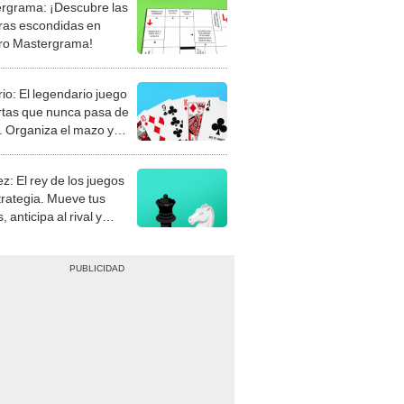
rgrama: ¡Descubre las
ras escondidas en
ro Mastergrama!
rio: El legendario juego
rtas que nunca pasa de
 Organiza el mazo y
stra tu habilidad.
z: El rey de los juegos
trategia. Mueve tus
, anticipa al rival y
gue el jaque mate.