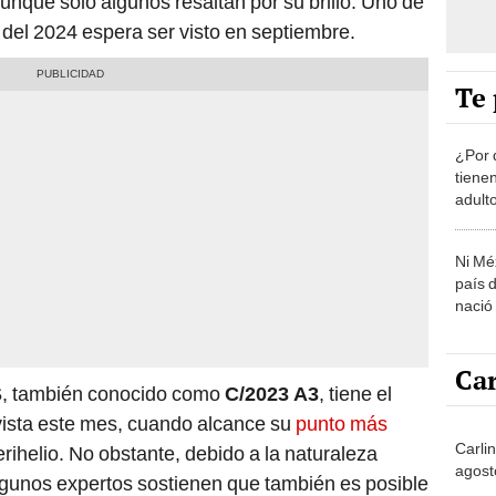
nque solo algunos resaltan por su brillo. Uno de
 del 2024 espera ser visto en septiembre.
Te 
¿Por 
tiene
adult
Ni Mé
país 
nació
Car
S
, también conocido como
C/2023 A3
, tiene el
 vista este mes, cuando alcance su
punto más
Carli
rihelio. No obstante, debido a la naturaleza
agost
lgunos expertos sostienen que también es posible