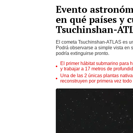
Evento astronóm
en qué países y 
Tsuchinshan-ATLA
El cometa Tsuchinshan-ATLAS es uno
Podrá observarse a simple vista en
podría extinguirse pronto.
El primer hábitat submarino para h
y trabajar a 17 metros de profundi
Una de las 2 únicas plantas nativas
reconstruyen por primera vez tod