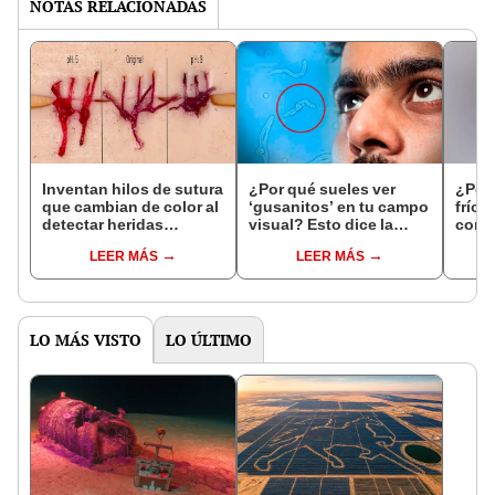
NOTAS RELACIONADAS
Inventan hilos de sutura
¿Por qué sueles ver
¿Por 
que cambian de color al
‘gusanitos’ en tu campo
frío 
detectar heridas
visual? Esto dice la
consu
infectadas
ciencia
Aquí 
LEER MÁS
LEER MÁS
LO MÁS VISTO
LO ÚLTIMO