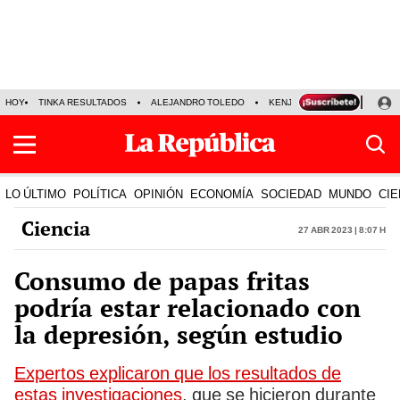
HOY
TINKA RESULTADOS
ALEJANDRO TOLEDO
KENJI FUJIMORI
PRECIO
LO ÚLTIMO
POLÍTICA
OPINIÓN
ECONOMÍA
SOCIEDAD
MUNDO
CIE
Ciencia
27 Abr 2023 | 8:07 h
Consumo de papas fritas
podría estar relacionado con
la depresión, según estudio
Expertos explicaron que los resultados de
estas investigaciones
, que se hicieron durante