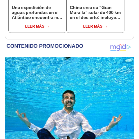
Una expedición de
China crea su “Gran
aguas profundas en el
Muralla” solar de 400 km
Atlántico encuentra más
en el desierto: incluye
de 200.000 barriles de
una central con forma
LEER MÁS
LEER MÁS
residuos radiactivos
de caballo visible desde
con fugas
el espacio