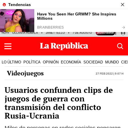
HOY
OLLANTA HUMALA
JANET TELLO
7 DE AGOSTO
TINKA RESULTADOS
LO ÚLTIMO
POLÍTICA
OPINIÓN
ECONOMÍA
SOCIEDAD
MUNDO
CIE
Videojuegos
27 Feb 2022 | 9:07 h
Usuarios confunden clips de
juegos de guerra con
transmisión del conflicto
Rusia-Ucrania