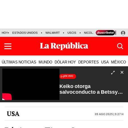
HOY
ESTADOS UNIDOS
WALMART
USCIS
NICOLÁS MADURO
P-8 PO
ÚLTIMAS NOTICIAS
MUNDO
DÓLAR HOY
DEPORTES
USA
MÉXICO
EN VIVO
Keiko otorga
salvoconducto a Betssy
Chávez y renuevan
Petroperú | Sin Guion con
Rosa María Palacios
USA
09 Ago 2025 | 9:27 h