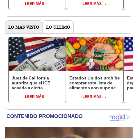
LEER MÁS
LEER MÁS
pistolas, un rifle y una
estuvo prófugo una
quita
escopeta
semana
edifi
Nuev
LO MÁS VISTO
LO ÚLTIMO
Juez de California
Estados Unidos prohíbe
Esta
autoriza que el ICE
comprar esta lista de
depó
acceda a cierta
alimentos con cupones
para 
información de los
SNAP en cinco estados
benef
LEER MÁS
LEER MÁS
inmigrantes inscritos en
desde 2026
Socia
Medicaid
se s