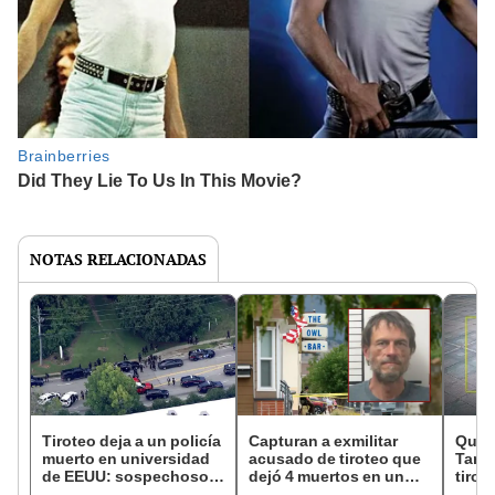
NOTAS RELACIONADAS
Tiroteo deja a un policía
Capturan a exmilitar
Quié
muerto en universidad
acusado de tiroteo que
Tamur
de EEUU: sospechoso
dejó 4 muertos en un
tirot
fallecido llevaba dos
bar de Montana, EEUU:
pers