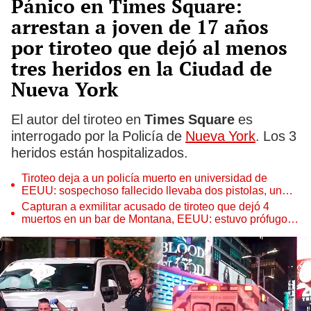
Pánico en Times Square:
arrestan a joven de 17 años
por tiroteo que dejó al menos
tres heridos en la Ciudad de
Nueva York
El autor del tiroteo en
Times Square
es
interrogado por la Policía de
Nueva York
. Los 3
heridos están hospitalizados.
Tiroteo deja a un policía muerto en universidad de
EEUU: sospechoso fallecido llevaba dos pistolas, un
rifle y una escopeta
Capturan a exmilitar acusado de tiroteo que dejó 4
muertos en un bar de Montana, EEUU: estuvo prófugo
una semana