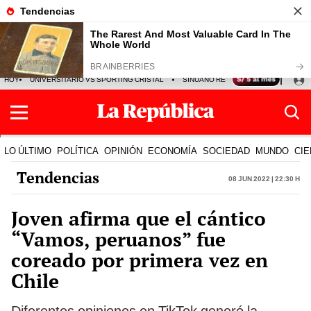
HOY
UNIVERSITARIO VS SPORTING CRISTAL
SINUANO RESULTADOS HOY
CA
LO ÚLTIMO
POLÍTICA
OPINIÓN
ECONOMÍA
SOCIEDAD
MUNDO
CIE
Tendencias
08 Jun 2022 | 22:30 h
Joven afirma que el cántico
“Vamos, peruanos” fue
coreado por primera vez en
Chile