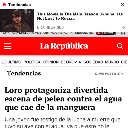
HOY
UNIVERSITARIO VS SPORTING CRISTAL
SINUANO RESULTADOS HOY
CA
LO ÚLTIMO
POLÍTICA
OPINIÓN
ECONOMÍA
SOCIEDAD
MUNDO
CIE
Tendencias
11 Jun 2022 | 11:27 h
Loro protagoniza divertida
escena de pelea contra el agua
que cae de la manguera
Una joven fue testigo de la lucha a muerte que
tuvo su ave con el agua, ya que este no le