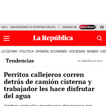
HOY
UNIVERSITARIO VS SPORTING CRISTAL
SINUANO RESULTADOS HOY
CA
LO ÚLTIMO
POLÍTICA
OPINIÓN
ECONOMÍA
SOCIEDAD
MUNDO
CIE
Tendencias
07 Jun 2022 | 21:10 h
Perritos callejeros corren
detrás de camión cisterna y
trabajador les hace disfrutar
del agua