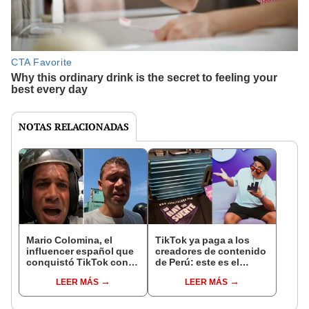
NOTAS RELACIONADAS
Mario Colomina, el
TikTok ya paga a los
influencer español que
creadores de contenido
conquistó TikTok con
de Perú: este es el
su pasión por el Perú:
monto que puedes
LEER MÁS
LEER MÁS
"Mi amor nació por la
llegar a cobrar por 1.000
gastronomía"
vistas