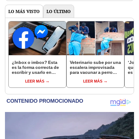
LO MÁS VISTO
LO ÚLTIMO
¿Inbox o imbox? Esta
Veterinario sube por una
‘Josi
es la forma correcta de
escalera improvisada
que t
escribir y usarlo en
para vacunar a perro
es t
Facebook
durante campaña y en
[VID
LEER MÁS
LEER MÁS
redes reaccionan:
“Tiene vocación de
servicio”