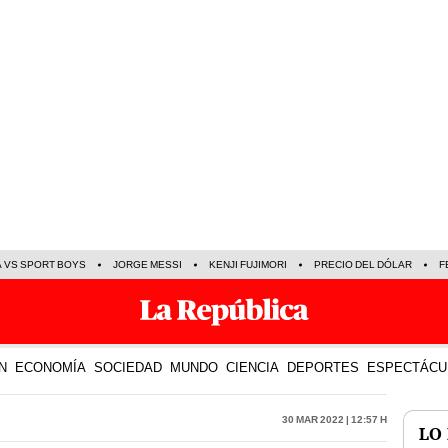
A VS SPORT BOYS
JORGE MESSI
KENJI FUJIMORI
PRECIO DEL DÓLAR
F
N
ECONOMÍA
SOCIEDAD
MUNDO
CIENCIA
DEPORTES
ESPECTÁCU
30 Mar 2022 | 12:57 h
LO