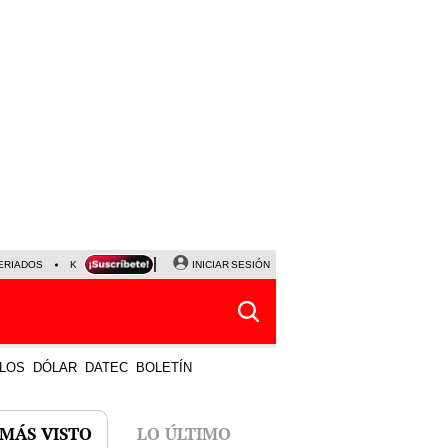
ERIADOS
KEIKO FUJIMORI
NALDY SALDAÑA
INICIAR SESIÓN
JAVIER MILEI
PARTIDOS DE
LOS
DÓLAR
DATEC
BOLETÍN
 MÁS VISTO
LO ÚLTIMO