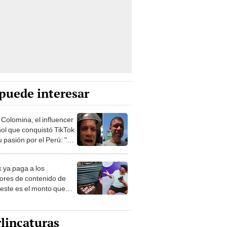
puede interesar
 Colomina, el influencer
ol que conquistó TikTok
 pasión por el Perú: "Mi
nació por la
onomía"
k ya paga a los
ores de contenido de
 este es el monto que
s llegar a cobrar por
 vistas
lincaturas