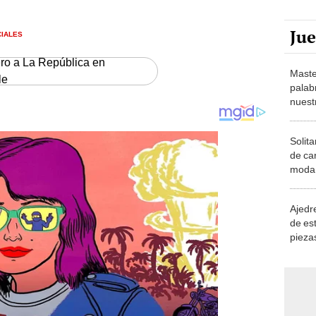
Ju
CIALES
ero a La República en
Maste
le
palab
nuest
Solita
de ca
moda.
demue
Ajedre
de es
piezas
consi