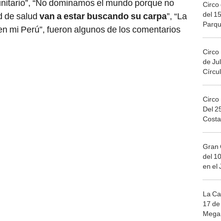
unitario”, “No dominamos el mundo porque no
Circo 
del 15
d de salud
van a estar buscando su carpa
”, “La
Parqu
en mi Perú”, fueron algunos de los comentarios
Migue
Circo
de Jul
Círcul
Circo
Del 2
Costa
Gran 
del 10
en el
La Ca
17 de 
Mega 