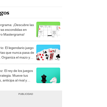
egos
rgrama: ¡Descubre las
ras escondidas en
ro Mastergrama!
rio: El legendario juego
rtas que nunca pasa de
 Organiza el mazo y
stra tu habilidad.
z: El rey de los juegos
trategia. Mueve tus
, anticipa al rival y
gue el jaque mate.