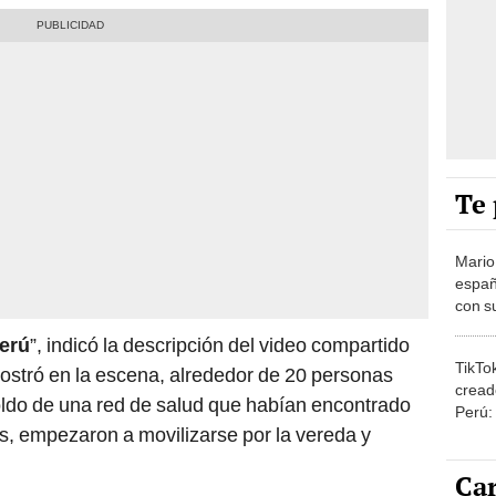
Te 
Mario
españ
con su
amor 
Perú
”, indicó la descripción del video compartido
gastr
TikTo
ostró en la escena, alrededor de 20 personas
cread
toldo de una red de salud que habían encontrado
Perú:
os, empezaron a movilizarse por la vereda y
puede
1.000
Car