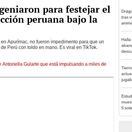
geniaron para festejar el
Drago
ección peruana bajo la
tras v
anime
Halla 
, en Apurímac, no fueron impedimento para que un
aband
o de Perú con toldo en mano. Es viral en TikTok.
descu
que l
[VID
de Antonella Gularte que está impulsando a miles de
Tiern
actua
jugab
Estud
muest
5 sol
época