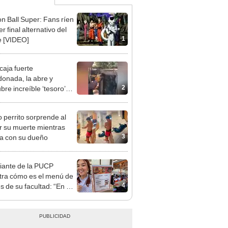
n Ball Super: Fans ríen
er final alternativo del
1
 [VIDEO]
caja fuerte
onada, la abre y
2
bre increíble ‘tesoro’
o hace millonario
EO]
o perrito sorprende al
r su muerte mientras
3
a con su dueño
iante de la PUCP
ra cómo es el menú de
4
es de su facultad: “En mi
 estaba S/1,50”