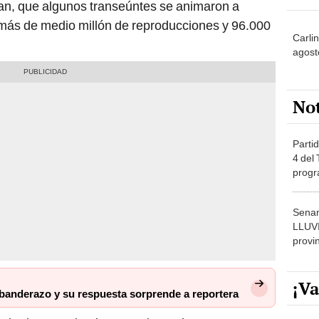
an, que algunos transeúntes se animaron a
o más de medio millón de reproducciones y 96.000
Carli
agost
No
Partid
4 del
progr
dónde
Senam
LLUV
provi
¡Va
a banderazo y su respuesta sorprende a reportera