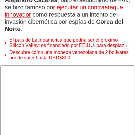
Alejandro Cáceres
, bajo el seudónimo de P4x,
se hizo famoso po
r ejecutar un contraataque
innovador
como respuesta a un intento de
invasión cibernética por espías de
Corea del
Norte
.
El país de Latinoamérica que podría ser el próximo
Silicon Valley: es financiado por EE.UU. para desplazar
a China
Descubre cómo una moneda venezolana de 2 bolívares
puede valer hasta USD$800