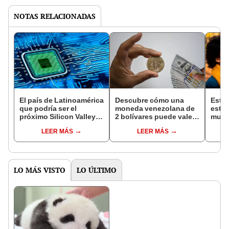
NOTAS RELACIONADAS
El país de Latinoamérica
Descubre cómo una
Este 
que podría ser el
moneda venezolana de
estab
próximo Silicon Valley:
2 bolívares puede valer
mund
es financiado por
hasta USD$800
son l
LEER MÁS
LEER MÁS
EE.UU. para desplazar a
Lati
China
LO MÁS VISTO
LO ÚLTIMO