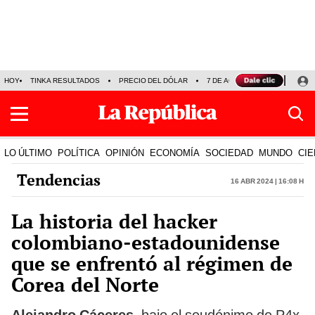
HOY
TINKA RESULTADOS
PRECIO DEL DÓLAR
7 DE AGOSTO
OLLANTA H
LO ÚLTIMO
POLÍTICA
OPINIÓN
ECONOMÍA
SOCIEDAD
MUNDO
CIE
Tendencias
16 Abr 2024 | 16:08 h
La historia del hacker
colombiano-estadounidense
que se enfrentó al régimen de
Corea del Norte