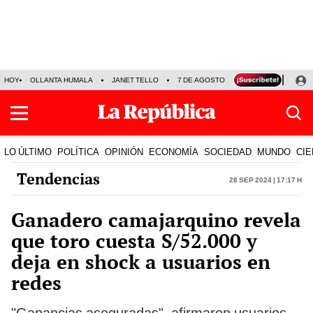
HOY
OLLANTA HUMALA
JANET TELLO
7 DE AGOSTO
TINKA RESULTADOS
LO ÚLTIMO
POLÍTICA
OPINIÓN
ECONOMÍA
SOCIEDAD
MUNDO
CIE
Tendencias
28 Sep 2024 | 17:17 h
Ganadero camajarquino revela
que toro cuesta S/52.000 y
deja en shock a usuarios en
redes