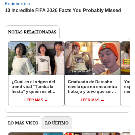
NOTAS RELACIONADAS
¿Cuál es el origen del
Graduado de Derecho
Youtu
trend viral “Tumba la
revela que no encuentra
exper
fiesta” y quién es el
trabajo y tuvo que ser
mejor
tiktoker ‘Valentino’?
tiktoker: “Estoy peor”
Prem
LEER MÁS
LEER MÁS
carí
LO MÁS VISTO
LO ÚLTIMO