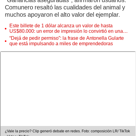
"Ganancias aseguradas", afirmaron usuarios.
Comunero resaltó las cualidades del animal y
muchos apoyaron el alto valor del ejemplar.
Este billete de 1 dólar alcanza un valor de hasta
US$80.000: un error de impresión lo convirtió en una
pieza única que hoy buscan coleccionistas de todo el
“Dejá de pedir permiso”: la frase de Antonella Gularte
mundo
que está impulsando a miles de emprendedoras
¿Vale la precio? Clip generó debate en redes. Foto: composición LR/ TikTok