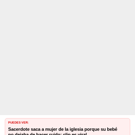
PUEDES VER:
Sacerdote saca a mujer de la iglesia porque su bebé
no dejaba de hacer ruido: clip es viral