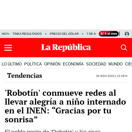
HOY
TINKA RESULTADOS
PRECIO DEL DÓLAR
7 DE AGOSTO
OLLANTA H
LO ÚLTIMO
POLÍTICA
OPINIÓN
ECONOMÍA
SOCIEDAD
MUNDO
CIE
Tendencias
30 Ago 2024 | 12:28 h
'Robotín' conmueve redes al
llevar alegría a niño internado
en el INEN: “Gracias por tu
sonrisa”