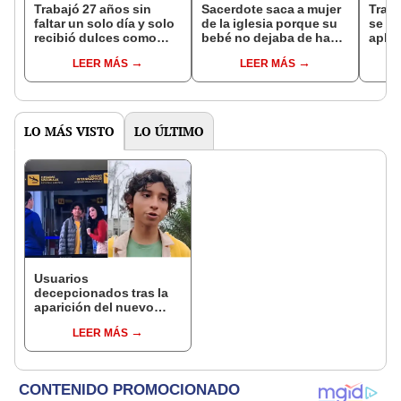
Trabajó 27 años sin
Sacerdote saca a mujer
Traba
faltar un solo día y solo
de la iglesia porque su
se de
recibió dulces como
bebé no dejaba de hacer
aplau
recompensa: ahora
ruido: clip es viral
“Se f
LEER MÁS
LEER MÁS
abrirá su propio
infan
restaurante
LO MÁS VISTO
LO ÚLTIMO
Usuarios
decepcionados tras la
aparición del nuevo
'Oto' en 'Al fondo hay
LEER MÁS
sitio': ''Hasta Tito sabe
que no es él''