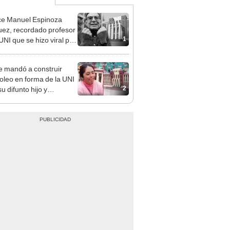
ce Manuel Espinoza
ez, recordado profesor
1
UNI que se hizo viral por
ónica forma de enseñar
 mandó a construir
leo en forma de la UNI
2
u difunto hijo y
eve con su historia:
ayor deseo era
ar (la carrera)"