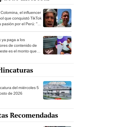
 Colomina, el influencer
ol que conquistó TikTok
 pasión por el Perú: "Mi
nació por la
onomía"
k ya paga a los
ores de contenido de
 este es el monto que
s llegar a cobrar por
 vistas
lincaturas
ncatura del miércoles 5
osto de 2026
tas Recomendadas