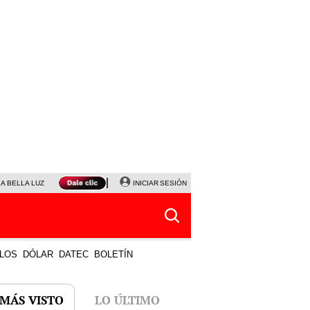
LA BELLA LUZ
MAGALY MEDINA
INICIAR SESIÓN
SINUANO RESULTADOS HOY
JANET TELLO
LOS
DÓLAR
DATEC
BOLETÍN
 MÁS VISTO
LO ÚLTIMO