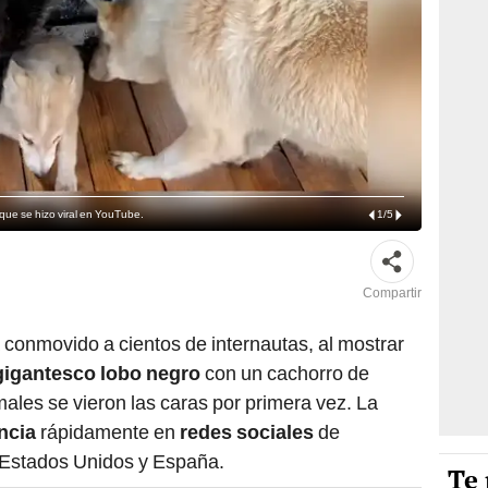
que se hizo viral en YouTube.
1
/
5
Compartir
 conmovido a cientos de internautas, al mostrar
gigantesco lobo negro
con un cachorro de
ales se vieron las caras por primera vez. La
ncia
rápidamente en
redes sociales
de
 Estados Unidos y España.
Te 