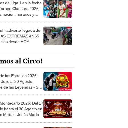
os de Liga 1 en la fecha
 Torneo Clausura 2026:
amación, horarios y
 ver
hi advierte llegada de
IAS EXTREMAS en 65
ncias desde HOY
mos al Circo!
de las Estrellas 2026:
 Julio al 30 Agosto.
e de las Leyendas - San
l
 Montecarlo 2026: Del 17
io hasta el 30 Agosto en
o Militar - Jesús María