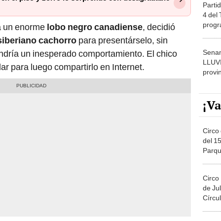
Partid
4 del
progr
 a un enorme
lobo negro canadiense
, decidió
dónde
siberiano
cachorro
para presentárselo, sin
Senam
endría un inesperado comportamiento. El chico
LLUV
ar para luego compartirlo en Internet.
provi
¡Va
Circo 
del 15
Parqu
Migue
Circo
de Jul
Círcul