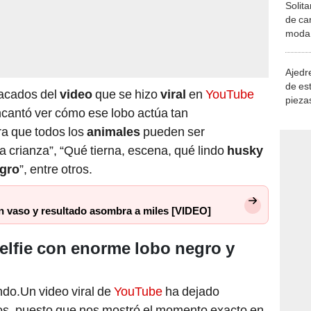
Solita
de ca
moda.
demue
Ajedre
de es
tacados del
video
que se hizo
viral
en
YouTube
piezas
ncantó ver cómo ese lobo actúa tan
consi
a que todos los
animales
pueden ser
 crianza”, “Qué tierna, escena, qué lindo
husky
egro
”, entre otros.
 vaso y resultado asombra a miles [VIDEO]
elfie con enorme lobo negro y
do.Un video viral de
YouTube
ha dejado
os, puesto que nos mostró el momento exacto en