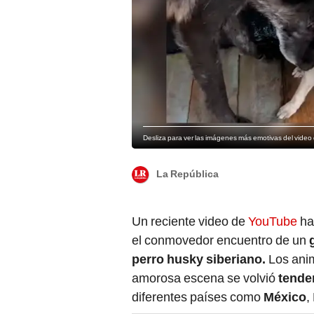
Desliza para ver las imágenes más emotivas del video 
La República
Un reciente video de
YouTube
ha
el conmovedor encuentro de un
perro husky siberiano.
Los anim
amorosa escena se volvió
tende
diferentes países como
México
,