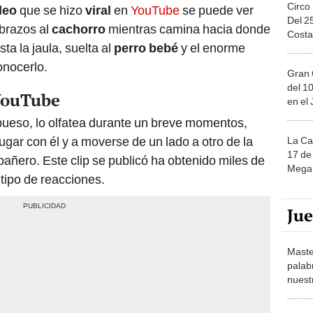
Circo
deo
que se hizo
viral
en
YouTube
se puede ver
Del 2
brazos al
cachorro
mientras camina hacia donde
Costa
asta la jaula, suelta al
perro bebé
y el enorme
onocerlo.
Gran 
del 10
 YouTube
en el
bueso, lo olfatea durante un breve momentos,
gar con él y a moverse de un lado a otro de la
La Ca
17 de 
pañero. Este clip se publicó ha obtenido miles de
Mega 
tipo de reacciones.
Ju
Maste
palab
nuest