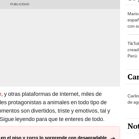
Mario
españ
con su
amor 
gastr
TikTo
cread
Perú:
puede
1.000
Car
e
, y otras plataformas de Internet, miles de
Carli
es protagonistas a animales en todo tipo de
de ag
entos son divertidos, triste y emotivos, tal y
igue leyendo para que te enteres de todo.
No
en el piso y zorro lo sorprende con desagradable