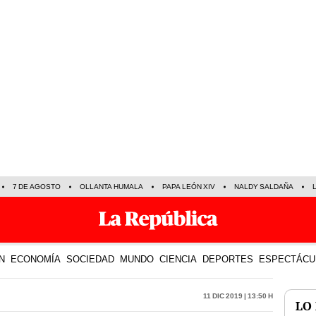
7 DE AGOSTO
OLLANTA HUMALA
PAPA LEÓN XIV
NALDY SALDAÑA
N
ECONOMÍA
SOCIEDAD
MUNDO
CIENCIA
DEPORTES
ESPECTÁCU
11 Dic 2019 | 13:50 h
LO