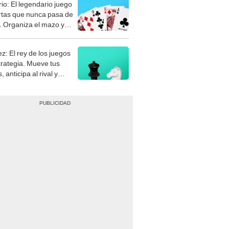
rio: El legendario juego
rtas que nunca pasa de
 Organiza el mazo y
stra tu habilidad.
z: El rey de los juegos
trategia. Mueve tus
, anticipa al rival y
gue el jaque mate.