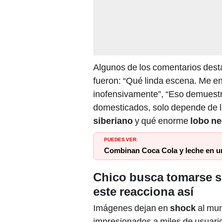
Algunos de los comentarios des
fueron: “Qué linda escena. Me e
inofensivamente”, “Eso demuestr
domesticados, solo depende de la
siberiano
y qué enorme
lobo n
PUEDES VER:
Combinan Coca Cola y leche en un
Chico busca tomarse s
este reacciona así
Imágenes dejan en
shock
al mun
impresionados a miles de usuari