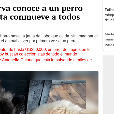
va conoce a un perro
Falle
cta conmueve a todos
Vásqu
de la 
su ic
Madre
orro hasta la jaula del lobo que cuida, sin imaginar el
mauso
el animal al ver por primera vez a un perro
para s
 valor de hasta US$80.000: un error de impresión lo
conmu
hoy buscan coleccionistas de todo el mundo
"Su m
culmin
de Antonella Gularte que está impulsando a miles de