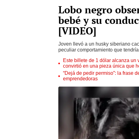
Lobo negro obser
bebé y su condu
[VIDEO]
Joven llevó a un husky siberiano cach
peculiar comportamiento que tendría 
Este billete de 1 dólar alcanza un
convirtió en una pieza única que 
“Dejá de pedir permiso”: la frase 
emprendedoras