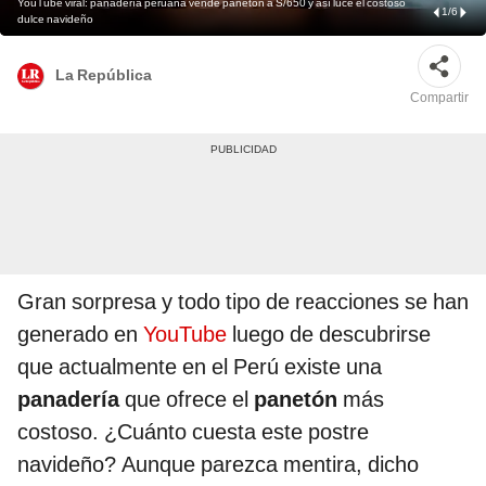
YouTube viral: panadería peruana vende panetón a S/650 y así luce el costoso
1
/
6
dulce navideño
La República
Compartir
Gran sorpresa y todo tipo de reacciones se han
generado en
YouTube
luego de descubrirse
que actualmente en el Perú existe una
panadería
que ofrece el
panetón
más
costoso. ¿Cuánto cuesta este postre
navideño? Aunque parezca mentira, dicho