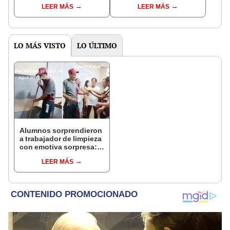
su pasión por el Perú:
monto que puedes
LEER MÁS
LEER MÁS
"Mi amor nació por la
llegar a cobrar por 1.000
gastronomía"
vistas
LO MÁS VISTO
LO ÚLTIMO
Alumnos sorprendieron
a trabajador de limpieza
con emotiva sorpresa:
“Educación con
LEER MÁS
humanidad y empatía”