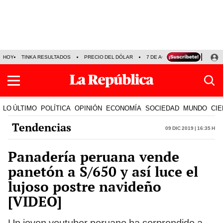
HOY
TINKA RESULTADOS
PRECIO DEL DÓLAR
7 DE AGOSTO
OLLANTA H
LO ÚLTIMO
POLÍTICA
OPINIÓN
ECONOMÍA
SOCIEDAD
MUNDO
CIE
Tendencias
09 Dic 2019 | 16:35 h
Panadería peruana vende
panetón a S/650 y así luce el
lujoso postre navideño
[VIDEO]