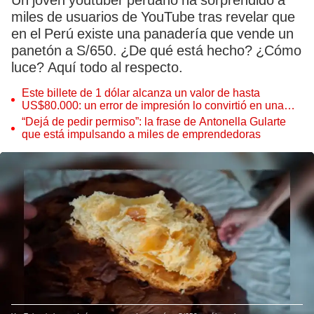
Un joven youtuber peruano ha sorprendido a
miles de usuarios de YouTube tras revelar que
en el Perú existe una panadería que vende un
panetón a S/650. ¿De qué está hecho? ¿Cómo
luce? Aquí todo al respecto.
Este billete de 1 dólar alcanza un valor de hasta
US$80.000: un error de impresión lo convirtió en una
pieza única que hoy buscan coleccionistas de todo el
“Dejá de pedir permiso”: la frase de Antonella Gularte
mundo
que está impulsando a miles de emprendedoras