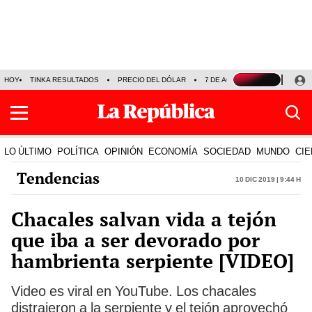
HOY
TINKA RESULTADOS
PRECIO DEL DÓLAR
7 DE AGOSTO
OLLANTA H
LO ÚLTIMO
POLÍTICA
OPINIÓN
ECONOMÍA
SOCIEDAD
MUNDO
CIE
Tendencias
10 Dic 2019 | 9:44 h
Chacales salvan vida a tejón
que iba a ser devorado por
hambrienta serpiente [VIDEO]
Video es viral en YouTube. Los chacales
distrajeron a la serpiente y el tejón aprovechó