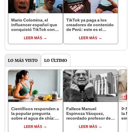
Mario Colomina, el
TikTok ya paga a los
influencer español que
creadores de contenido
conquistó TikTok con
de Perú: este es el
su pasión por el Perú:
monto que puedes
LEER MÁS
LEER MÁS
"Mi amor nació por la
llegar a cobrar por 1.000
gastronomía"
vistas
LO MÁS VISTO
LO ÚLTIMO
Científicos responden a
Fallece Manuel
ᐅ Poe
la popular pregunta
Espinoza Vásquez,
la Ma
sobre el agua de chía:
recordado profesor de
emot
¿realmente ayuda a
la UNI que se hizo viral
dedi
LEER MÁS
LEER MÁS
bajar de peso o es solo
por su icónica forma de