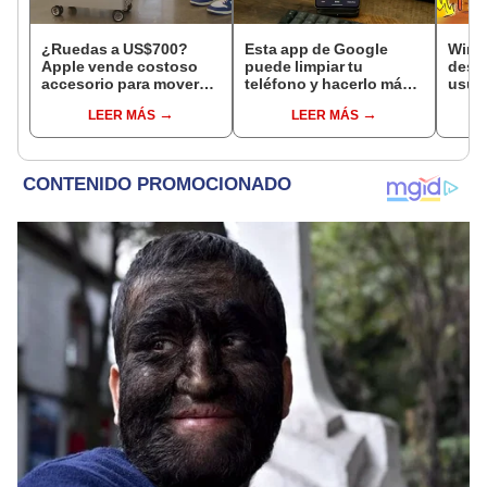
¿Ruedas a US$700?
Esta app de Google
WinRA
Apple vende costoso
puede limpiar tu
desgr
accesorio para mover
teléfono y hacerlo más
usua
sus Mac Pro, pero se
rápido: viene en todos
comp
LEER MÁS
LEER MÁS
olvida incluir frenos
los Android