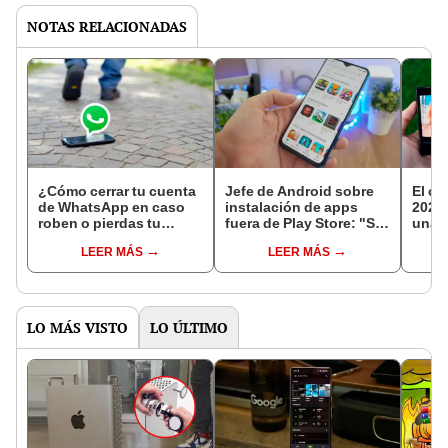
NOTAS RELACIONADAS
¿Cómo cerrar tu cuenta
Jefe de Android sobre
El ce
de WhatsApp en caso
instalación de apps
2025:
roben o pierdas tu
fuera de Play Store: "Se
una c
teléfono? Esto debes
reforzará la seguridad
una 
LEER MÁS
LEER MÁS
hacer
sin tocar la libertad"
físic
LO MÁS VISTO
LO ÚLTIMO