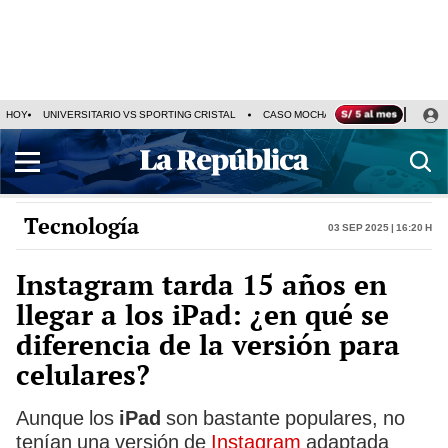
HOY
UNIVERSITARIO VS SPORTING CRISTAL
CASO MOCHASUELDOS
MIGUEL
Tecnología
03 Sep 2025 | 16:20 h
Instagram tarda 15 años en
llegar a los iPad: ¿en qué se
diferencia de la versión para
celulares?
Aunque los
iPad
son bastante populares, no
tenían una versión de
Instagram
adaptada