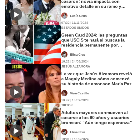
casaron: novia impacta con
emotivo detalle en su ramo y
genera conmoción
Lucía Celis
07:32 | 11/11/2024
ESTADOS UNIDOS
Green Card 2024: las preguntas
que USCIS te hará si buscas la
residencia permanente por
matrimonio en Estados Unidos
Elisa Cruz
16:21 | 24/09/2024
JESÚS ALZAMORA
La vez que Jesús Alzamora reveló
a Magaly Medina cómo comenzó
su historia de amor con María Paz
Viyú Castillo
19:42 | 16/09/2024
TIKTOK
Adultos mayores conmueven al
casarse a los 90 años y usuarios
bromean: “Aún tengo esperanza”
Elisa Cruz
18:01 | 16/09/2024