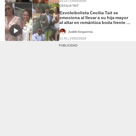
15:21 | 15/03/2026
CECILIA TAIT
Exvoleibolista Cecilia Tait se
emociona al llevar a su hija mayor
al altar en romántica boda frente al
mar
Judith Sequeiros
21:51 | 23/02/2026