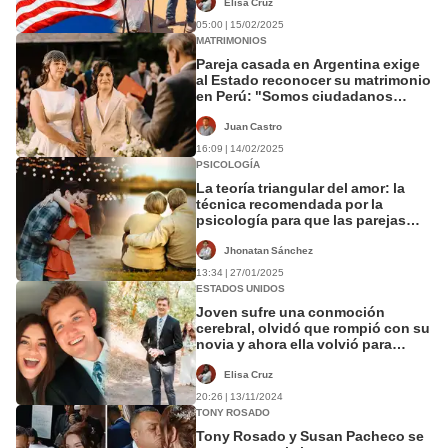
americana
Elisa Cruz
05:00 | 15/02/2025
MATRIMONIOS
Pareja casada en Argentina exige
al Estado reconocer su matrimonio
en Perú: "Somos ciudadanos
iguales ante la ley"
Juan Castro
16:09 | 14/02/2025
PSICOLOGÍA
La teoría triangular del amor: la
técnica recomendada por la
psicología para que las parejas
duren más tiempo juntas
Jhonatan Sánchez
13:34 | 27/01/2025
ESTADOS UNIDOS
Joven sufre una conmoción
cerebral, olvidó que rompió con su
novia y ahora ella volvió para
casarse con él
Elisa Cruz
20:26 | 13/11/2024
TONY ROSADO
Tony Rosado y Susan Pacheco se