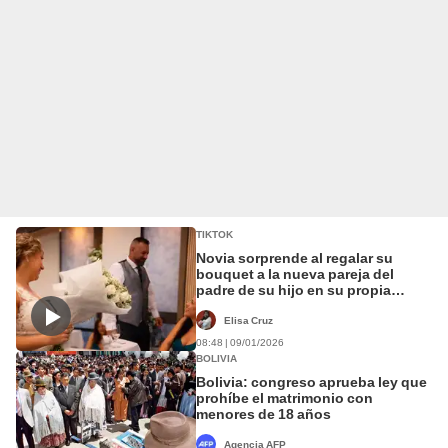
TIKTOK
Novia sorprende al regalar su
bouquet a la nueva pareja del
padre de su hijo en su propia
boda: “Por cuidar bien a mi niño”
Elisa Cruz
08:48 | 09/01/2026
BOLIVIA
Bolivia: congreso aprueba ley que
prohíbe el matrimonio con
menores de 18 años
Agencia AFP