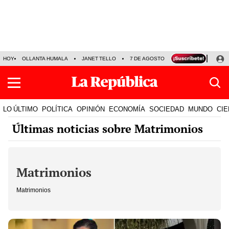
HOY
OLLANTA HUMALA
JANET TELLO
7 DE AGOSTO
TINKA RESULTADOS
LO ÚLTIMO
POLÍTICA
OPINIÓN
ECONOMÍA
SOCIEDAD
MUNDO
CIE
Últimas noticias sobre Matrimonios
Matrimonios
Matrimonios