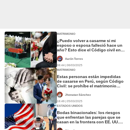
MATRIMONIO
¿Puedo volver a casarme si mi
esposo o esposa falleció hace un
año? Esto dice el Código civil en
Perú
Aarón Torres
08:44 | 06/03/2025
MATRIMONIO
Estas personas están impedidas
de casarse en Perú, según Código
Civil: se prohíbe el matrimonio
hasta en 11 casos específicos
Jhonatan Sánchez
18:46 | 05/03/2025
ESTADOS UNIDOS
Bodas binacionales: los riesgos
que enfrentan las parejas que se
casan en la frontera con EE. UU.
para obtener la ciudadanía