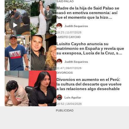
SAID PALAO
Madre de la hija de Said Palao se
casó en emotiva ceremonia: así
fue el momento que la hizo
quebrarse
Judith Sequeiros
18:25 | 11/07/2026
LUISITO CAYCHO
Luisito Caycho anuncia su
matrimonio en España y revela que
su exesposa, Lucía de la Cruz, será
la madrina de su boda
Judith Sequeiros
11:47 | 09/07/2026
DIVORCIOS
Divorcios en aumento en el Perú:
la cultura del descarte que vuelve
a las relaciones algo desechable
Luis Aguilar
16:52 | 18/04/2026