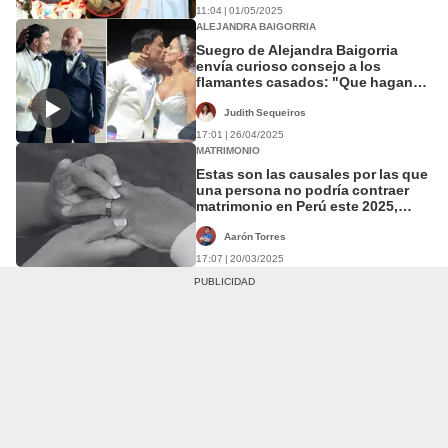
11:04 | 01/05/2025
ALEJANDRA BAIGORRIA
Suegro de Alejandra Baigorria
envía curioso consejo a los
flamantes casados: "Que hagan
locuras"
Judith Sequeiros
17:01 | 26/04/2025
MATRIMONIO
Estas son las causales por las que
una persona no podría contraer
matrimonio en Perú este 2025,
según el Código Civil
Aarón Torres
17:07 | 20/03/2025