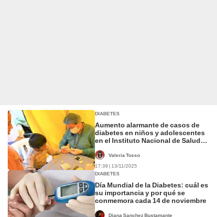
DIABETES
Aumento alarmante de casos de
diabetes en niños y adolescentes
en el Instituto Nacional de Salud
del Niño de Breña
Valeria Tosso
17:39 | 13/11/2025
DIABETES
Día Mundial de la Diabetes: cuál es
su importancia y por qué se
conmemora cada 14 de noviembre
Diana Sanchez Bustamante