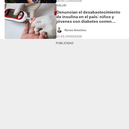
06:00 | 12/03/2026
SALUD
Denuncian el desabastecimiento
de insulina en el país: niños y
jóvenes con diabetes corren
peligro
Renzo Anselmo
21:03 | 05/03/2026