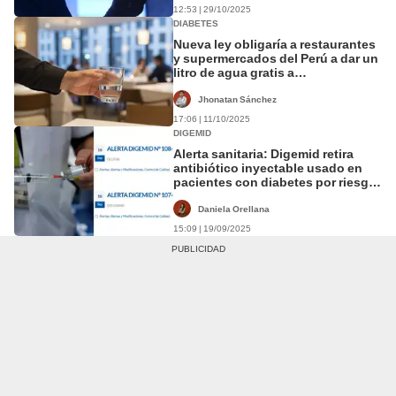
12:53 | 29/10/2025
DIABETES
Nueva ley obligaría a restaurantes
y supermercados del Perú a dar un
litro de agua gratis a
consumidores
Jhonatan Sánchez
17:06 | 11/10/2025
DIGEMID
Alerta sanitaria: Digemid retira
antibiótico inyectable usado en
pacientes con diabetes por riesgo
de partículas contaminantes
Daniela Orellana
15:09 | 19/09/2025