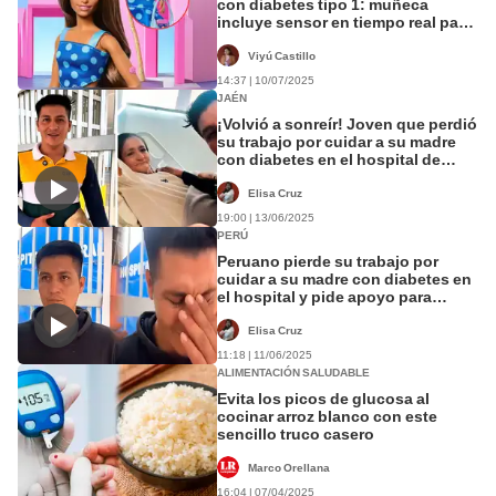
con diabetes tipo 1: muñeca
incluye sensor en tiempo real para
medir el azúcar en la sangre
Viyú Castillo
14:37 | 10/07/2025
JAÉN
¡Volvió a sonreír! Joven que perdió
su trabajo por cuidar a su madre
con diabetes en el hospital de
Jaén encontró uno nuevo
Elisa Cruz
19:00 | 13/06/2025
PERÚ
Peruano pierde su trabajo por
cuidar a su madre con diabetes en
el hospital y pide apoyo para
comprar una silla de ruedas
Elisa Cruz
11:18 | 11/06/2025
ALIMENTACIÓN SALUDABLE
Evita los picos de glucosa al
cocinar arroz blanco con este
sencillo truco casero
Marco Orellana
16:04 | 07/04/2025