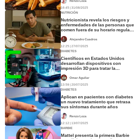
Renzo Loza
16:45 | 31/08/2025
NUTRICIÓN
Nutricionista revela los riesgos y
enfermedades de las personas que
comen fuera de su horario regular:
no solo gastritis
Alejandro Cuadros
12:25 | 27/07/2025
DIABETES
Científicos en Estados Unidos
desarrollan dispositivos con
impresión 3D para tratar la
diabetes tipo 1
Omar Aguilar
13:59 | 20/07/2025
DIABETES
Aplican en pacientes con diabetes
un nuevo tratamiento que retrasa
sus síntomas durante años
Renzo Loza
12:12 | 13/07/2025
BARBIE
Mattel presenta la primera Barbie