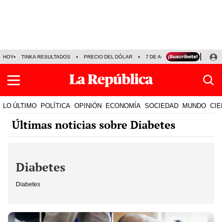
HOY
TINKA RESULTADOS
PRECIO DEL DÓLAR
7 DE AGOSTO
OLLANTA H
LO ÚLTIMO
POLÍTICA
OPINIÓN
ECONOMÍA
SOCIEDAD
MUNDO
CIE
Últimas noticias sobre Diabetes
Diabetes
Diabetes