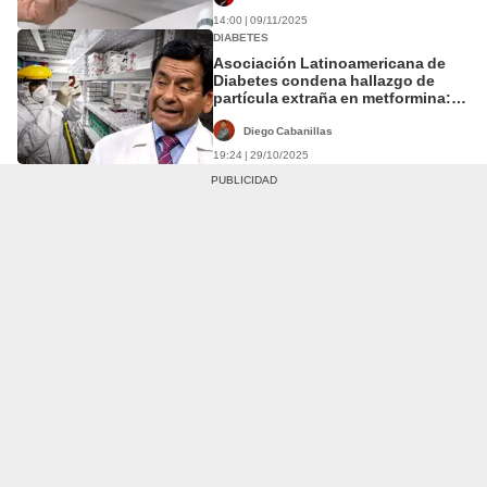
14:00 | 09/11/2025
DIABETES
Asociación Latinoamericana de
Diabetes condena hallazgo de
partícula extraña en metformina:
exige mayor control a Minsa y
Digemid
Diego Cabanillas
19:24 | 29/10/2025