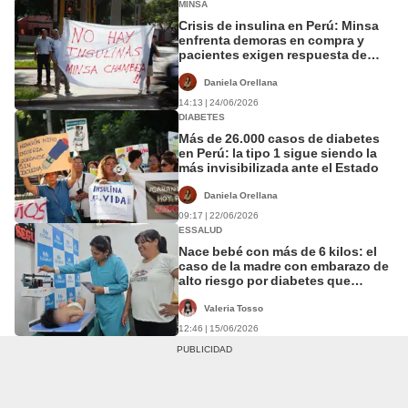
MINSA
Crisis de insulina en Perú: Minsa
enfrenta demoras en compra y
pacientes exigen respuesta de
EsSalud
Daniela Orellana
14:13 | 24/06/2026
DIABETES
Más de 26.000 casos de diabetes
en Perú: la tipo 1 sigue siendo la
más invisibilizada ante el Estado
Daniela Orellana
09:17 | 22/06/2026
ESSALUD
Nace bebé con más de 6 kilos: el
caso de la madre con embarazo de
alto riesgo por diabetes que
sorprendió a médicos en Huacho
Valeria Tosso
12:46 | 15/06/2026