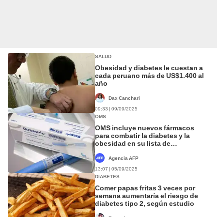
SALUD
Obesidad y diabetes le cuestan a
cada peruano más de US$1.400 al
año
Dax Canchari
09:33 | 09/09/2025
OMS
OMS incluye nuevos fármacos
para combatir la diabetes y la
obesidad en su lista de
medicamentos esenciales
Agencia AFP
13:07 | 05/09/2025
DIABETES
Comer papas fritas 3 veces por
semana aumentaría el riesgo de
diabetes tipo 2, según estudio