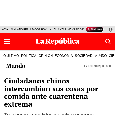
HOY
SINUANO RESULTADOS HOY
ALIANZA LIMA VS SPORT BOYS
JORGE MES
LO ÚLTIMO
POLÍTICA
OPINIÓN
ECONOMÍA
SOCIEDAD
MUNDO
CIE
Mundo
07 Ene 2022 | 12:37 h
Ciudadanos chinos
intercambian sus cosas por
comida ante cuarentena
extrema