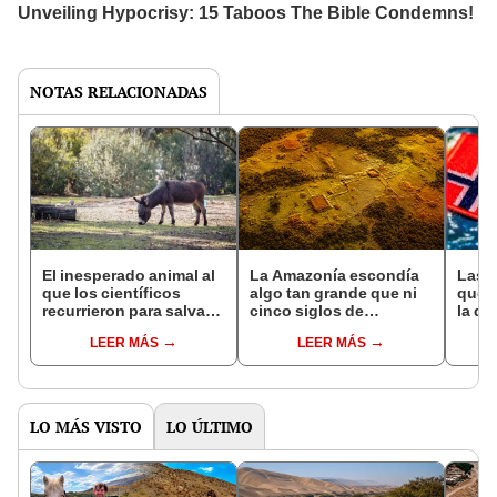
NOTAS RELACIONADAS
El inesperado animal al
La Amazonía escondía
Las 
que los científicos
algo tan grande que ni
que s
recurrieron para salvar
cinco siglos de
la de
la naturaleza: la
exploraciones lograron
pose
LEER MÁS
LEER MÁS
reintroducción de un
encontrarlo: el hallazgo
simil
asno salvaje está
podría cambiar todo lo
convirtiendo el desierto
que se sabía sobre su
en un paisaje con más
pasado
vida
LO MÁS VISTO
LO ÚLTIMO