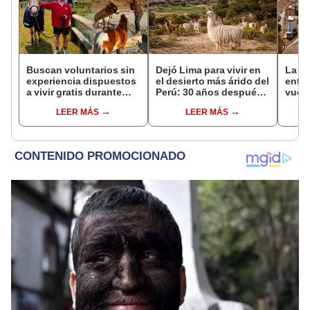
Buscan voluntarios sin
Dejó Lima para vivir en
La Gu
experiencia dispuestos
el desierto más árido del
entra
a vivir gratis durante
Perú: 30 años después,
vuelv
una semana: para
su rebaño de llamas
desas
LEER MÁS
LEER MÁS
cuidar caballos, burros
creó un sorprendente
años
y otros animales
ecosistema
geogr
rescatados en un
refugio por 2 horas