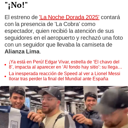
"¡No!"
El estreno de
'La Noche Dorada 2025'
contará
con la presencia de 'La Cobra' como
espectador, quien recibió la atención de sus
seguidores en el aeropuerto y rechazó una foto
con un seguidor que llevaba la camiseta de
Alianza Lima
.
¡Ya está en Perú! Edgar Vivar, estrella de ‘El chavo del
8’, impacta al aparecer en ‘Al fondo hay sitio’: su llegada
remecerá a los Gonzales
La inesperada reacción de Speed al ver a Lionel Messi
llorar tras perder la final del Mundial ante España