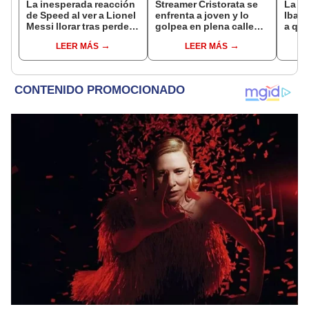
La inesperada reacción
Streamer Cristorata se
La Ve
de Speed al ver a Lionel
enfrenta a joven y lo
Ibai 
Messi llorar tras perder
golpea en plena calle
a qué
la final del Mundial ante
tras molestarlo en vivo
grati
LEER MÁS
LEER MÁS
España
del s
Twit
TikT