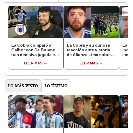
La Cobra comparó a
La Cobra y su curiosa
La C
Gaibor con De Bruyne
reacción ante victoria
indig
tras decisiva jugada en
de Alianza Lima sobre
empa
el gol ante Gremio:
Gremio por Copa
ante 
LEER MÁS
LEER MÁS
"¿Desde cuándo juega
Sudamericana: "Mi cara
''Nos
en Alianza?
esboza la felicidad"
profe
LO MÁS VISTO
LO ÚLTIMO