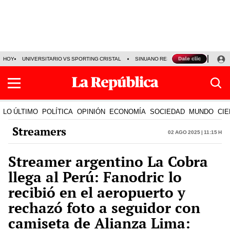
HOY
UNIVERSITARIO VS SPORTING CRISTAL
SINUANO RESULTADOS HOY
CA
LO ÚLTIMO
POLÍTICA
OPINIÓN
ECONOMÍA
SOCIEDAD
MUNDO
CIE
Streamers
02 Ago 2025 | 11:15 h
Streamer argentino La Cobra
llega al Perú: Fanodric lo
recibió en el aeropuerto y
rechazó foto a seguidor con
camiseta de Alianza Lima: