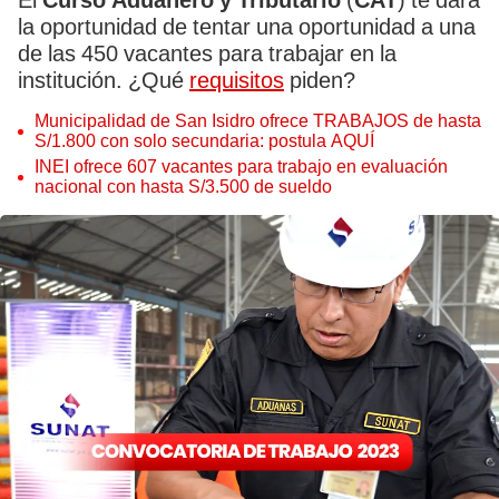
El
Curso Aduanero y Tributario
(
CAT
) te dará
la oportunidad de tentar una oportunidad a una
de las 450 vacantes para trabajar en la
institución. ¿Qué
requisitos
piden?
Municipalidad de San Isidro ofrece TRABAJOS de hasta
S/1.800 con solo secundaria: postula AQUÍ
INEI ofrece 607 vacantes para trabajo en evaluación
nacional con hasta S/3.500 de sueldo