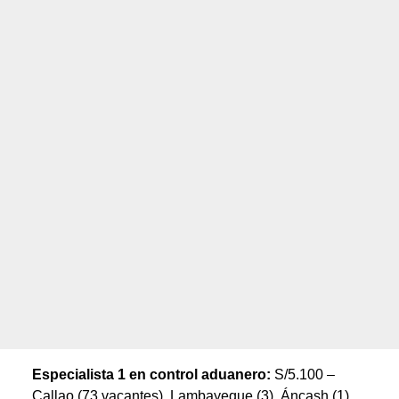
Especialista 1 en control aduanero:
S/5.100 –
Callao (73 vacantes), Lambayeque (3), Áncash (1),