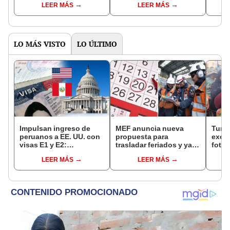
LEER MÁS
LEER MÁS
postula AQUÍ
de Estados Unidos?
suel
LO MÁS VISTO
LO ÚLTIMO
Impulsan ingreso de
MEF anuncia nueva
Turis
peruanos a EE. UU. con
propuesta para
exces
visas E1 y E2:
trasladar feriados y ya
fotog
emprendedores y
no sería a los viernes:
alpa
LEER MÁS
LEER MÁS
pymes serían los más
“Lunes es mejor día”
seren
beneficiados
dine