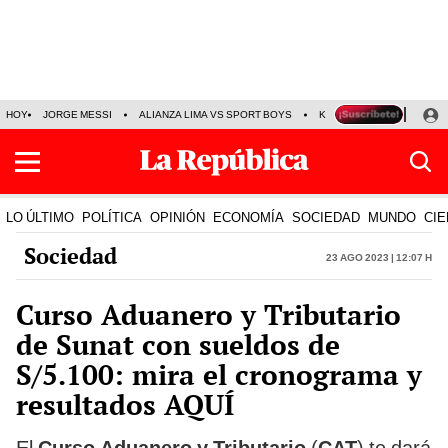
HOY
JORGE MESSI
ALIANZA LIMA VS SPORT BOYS
KENJI FUJIMORI
PRE
LO ÚLTIMO
POLÍTICA
OPINIÓN
ECONOMÍA
SOCIEDAD
MUNDO
CIE
Sociedad
23 Ago 2023 | 12:07 h
Curso Aduanero y Tributario
de Sunat con sueldos de
S/5.100: mira el cronograma y
resultados AQUÍ