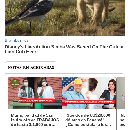
NOTAS RELACIONADAS
Municipalidad de San
¡Sueldos de US$20.000
INEI 
Isidro ofrece TRABAJOS
dólares en Panamá!
para 
de hasta S/1.800 con
¿Cómo postular a los
eval
solo secundaria:
empleos de la embajada
con h