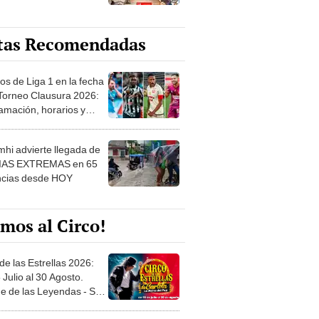
tas Recomendadas
os de Liga 1 en la fecha
 Torneo Clausura 2026:
amación, horarios y
 ver
hi advierte llegada de
IAS EXTREMAS en 65
ncias desde HOY
mos al Circo!
de las Estrellas 2026:
 Julio al 30 Agosto.
e de las Leyendas - San
l