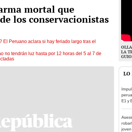
 arma mortal que
de los conservacionistas
 El Peruano aclara si hay feriado largo tras el
OLLA
LA T
ao no tendrán luz hasta por 12 horas del 5 al 7 de
GUIO
ectadas
LO
Impul
perua
E1 y 
pymes
benef
Asesi
robar
joven