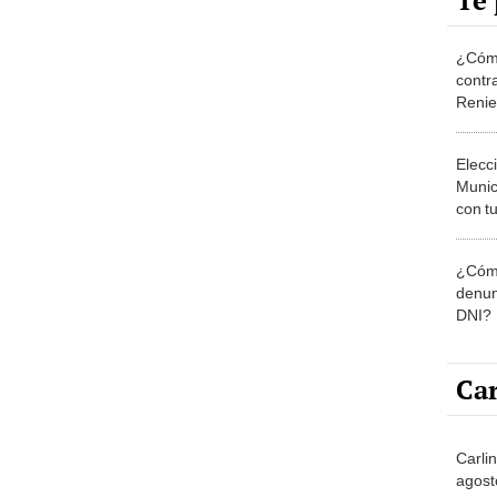
Te 
¿Cómo
contra
Reni
Elecc
Munic
con tu
miemb
de oct
¿Cómo
la O
denun
DNI?
Car
Carli
agost