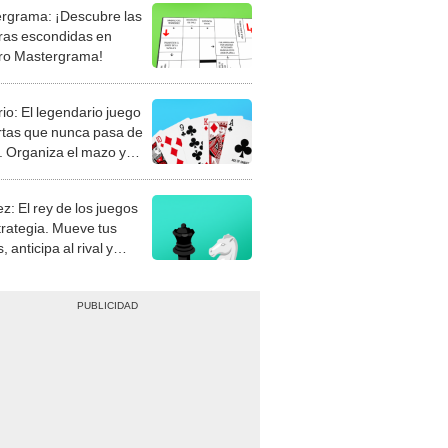
rgrama: ¡Descubre las
ras escondidas en
ro Mastergrama!
rio: El legendario juego
rtas que nunca pasa de
 Organiza el mazo y
stra tu habilidad.
z: El rey de los juegos
trategia. Mueve tus
, anticipa al rival y
gue el jaque mate.