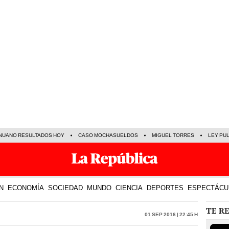
NUANO RESULTADOS HOY
CASO MOCHASUELDOS
MIGUEL TORRES
LEY PU
N
ECONOMÍA
SOCIEDAD
MUNDO
CIENCIA
DEPORTES
ESPECTÁCU
TE R
01 Sep 2016 | 22:45 h