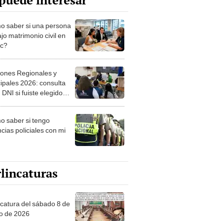
puede interesar
 saber si una persona
jo matrimonio civil en
ec?
iones Regionales y
ipales 2026: consulta
 DNI si fuiste elegido
ro de mesa para este 4
ubre en el link oficial de
 saber si tengo
NPE
cias policiales con mi
lincaturas
ncatura del sábado 8 de
o de 2026