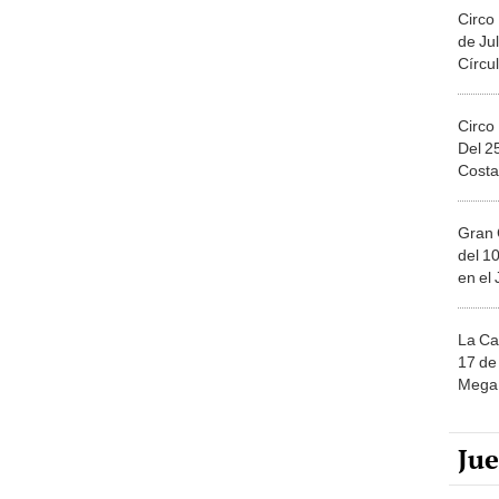
Circo
de Jul
Círcul
Circo
Del 2
Costa
Gran 
del 10
en el
La Ca
17 de 
Mega 
Ju