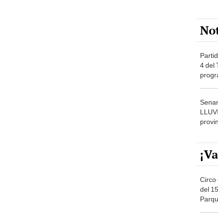
No
Partid
4 del
progr
dónde
Senam
LLUV
provi
¡Va
Circo 
del 15
Parqu
Migue