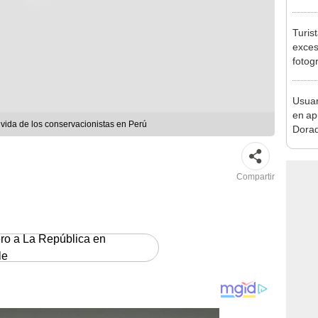
Lima
Turis
exces
fotog
en Cu
recup
Usuar
en ap
vida de los conservacionistas en Perú
Dorad
Indec
con m
Compartir
ero a La República en
le