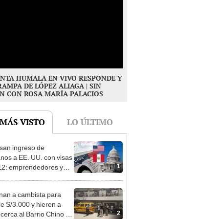
NTA HUMALA EN VIVO RESPONDE Y
RAMPA DE LÓPEZ ALIAGA | SIN
N CON ROSA MARÍA PALACIOS
 MÁS VISTO
LO ÚLTIMO
san ingreso de
nos a EE. UU. con visas
1
E2: emprendedores y
 serían los más
iciados
nan a cambista para
le S/3.000 y hieren a
2
 cerca al Barrio Chino en