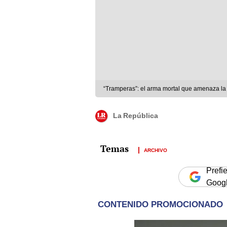
“Tramperas”: el arma mortal que amenaza la 
La República
ARCHIVO
Prefi
Goog