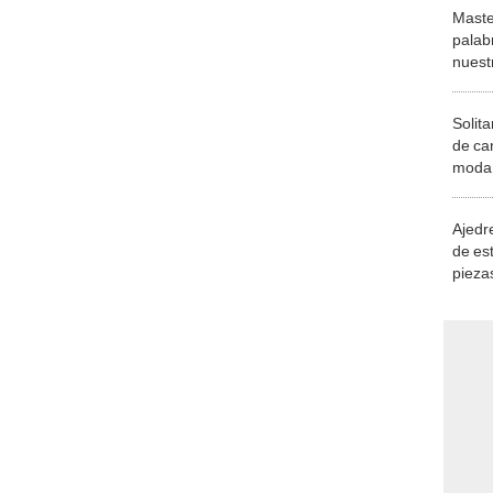
Maste
palab
nuest
Solita
de ca
moda.
demue
Ajedre
de es
piezas
consi