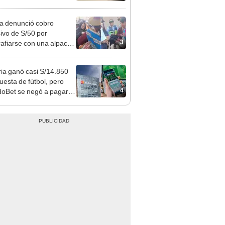
 Cercado
ta denunció cobro
ivo de S/50 por
3
rafiarse con una alpaca
sco: serenazgo
eró el dinero
ia ganó casi S/14.850
uesta de fútbol, pero
4
oBet se negó a pagar:
opi multó a la empresa
ás de S/ 19.000