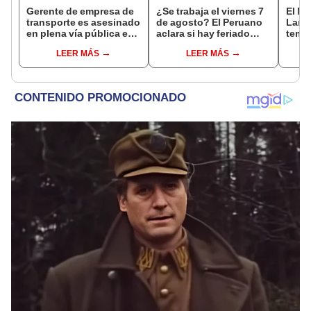
Gerente de empresa de
¿Se trabaja el viernes 7
El Ni
transporte es asesinado
de agosto? El Peruano
Lamb
en plena vía pública en
aclara si hay feriado
tempe
Los Olivos: su esposa
largo tras el descanso
36 °C
LEER MÁS
LEER MÁS
sobrevivió al ataque
del 6 de agosto
prod
palta