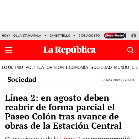
HOY
OLLANTA HUMALA
JANET TELLO
7 DE AGOSTO
TINKA RESULTADOS
LO ÚLTIMO
POLÍTICA
OPINIÓN
ECONOMÍA
SOCIEDAD
MUNDO
CIE
Sociedad
28 May 2025 | 17:33 h
Línea 2: en agosto deben
reabrir de forma parcial el
Paseo Colón tras avance de
obras de la Estación Central