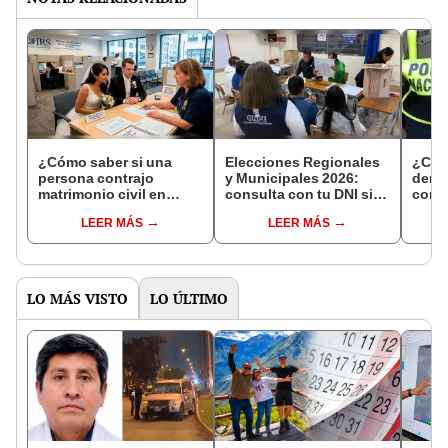
¿Cómo saber si una
Elecciones Regionales
¿Cóm
persona contrajo
y Municipales 2026:
denun
matrimonio civil en
consulta con tu DNI si
con 
Reniec?
fuiste elegido miembro
LEER MÁS
LEER MÁS
de mesa para este 4 de
octubre en el link oficial
de la ONPE
LO MÁS VISTO
LO ÚLTIMO