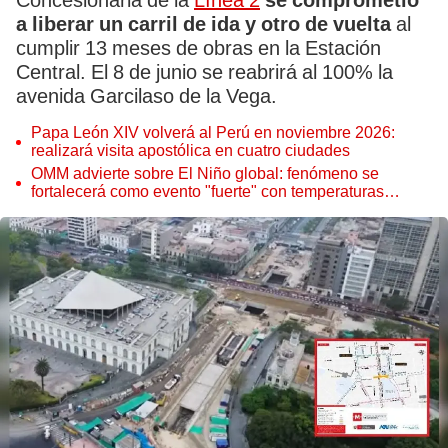
Concesionaria de la
Línea 2
se comprometió
a liberar un carril de ida y otro de vuelta
al
cumplir 13 meses de obras en la Estación
Central. El 8 de junio se reabrirá al 100% la
avenida Garcilaso de la Vega.
Papa León XIV volverá al Perú en noviembre 2026:
realizará visita apostólica en cuatro ciudades
OMM advierte sobre El Niño global: fenómeno se
fortalecerá como evento "fuerte" con temperaturas
récord este 2026