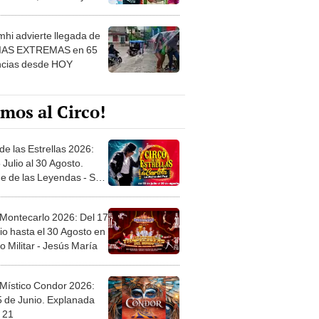
 ver
hi advierte llegada de
IAS EXTREMAS en 65
ncias desde HOY
mos al Circo!
de las Estrellas 2026:
 Julio al 30 Agosto.
e de las Leyendas - San
l
 Montecarlo 2026: Del 17
io hasta el 30 Agosto en
o Militar - Jesús María
 Místico Condor 2026:
5 de Junio. Explanada
 21