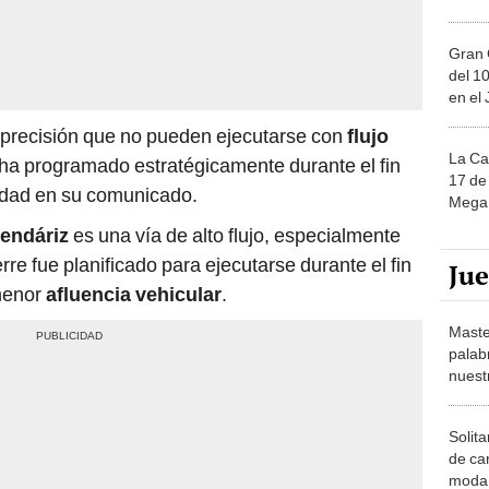
Gran 
del 10
en el
e precisión que no pueden ejecutarse con
flujo
La Ca
 ha programado estratégicamente durante el fin
17 de 
idad en su comunicado.
Mega 
endáriz
es una vía de alto flujo, especialmente
erre fue planificado para ejecutarse durante el fin
Ju
menor
afluencia vehicular
.
Maste
palab
nuest
Solita
de ca
moda.