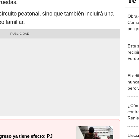
Te 
 ruedas.
ircuito peatonal, sino que también incluirá una
Obra 
o familiar.
Coman
pelig
"Un tr
técni
Este 
recibi
Verde
un luj
gastr
El edi
nunca
pero v
prime
disco
¿Cómo
contra
Reni
Elecc
greso ya tiene efecto: PJ