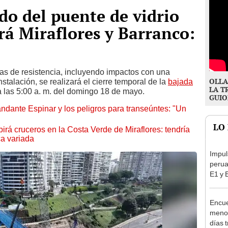
o del puente de vidrio
irá Miraflores y Barranco:
bas de resistencia, incluyendo impactos con una
OLLA
talación, se realizará el cierre temporal de la
bajada
LA T
 las 5:00 a. m. del domingo 18 de mayo.
GUIO
dante Espinar y los peligros para transeúntes: "Un
LO
birá cruceros en la Costa Verde de Miraflores: tendría
ca variada
Impul
perua
E1 y 
pymes
benef
Encue
menor
días 