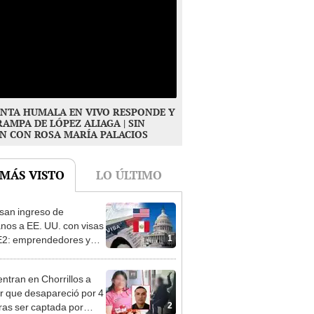
NTA HUMALA EN VIVO RESPONDE Y
RAMPA DE LÓPEZ ALIAGA | SIN
N CON ROSA MARÍA PALACIOS
 MÁS VISTO
LO ÚLTIMO
san ingreso de
nos a EE. UU. con visas
1
E2: emprendedores y
 serían los más
iciados
ntran en Chorrillos a
 que desapareció por 4
2
tras ser captada por