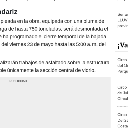
dónde
ndariz
Senam
LLUV
mpleada en la obra, equipada con una pluma de
provi
rga de hasta 750 toneladas, será desmontada el
e ha programado el cierre temporal de la bajada
¡Va
del viernes 23 de mayo hasta las 5:00 a. m. del
Circo 
lizarán trabajos de asfaltado sobre la estructura
del 15
ble únicamente la sección central de vidrio.
Parqu
Migue
Circo
de Jul
Círcul
Circo
Del 2
Costa