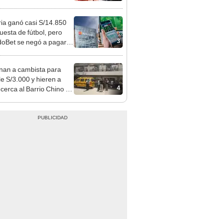
o que conoció en Roblox:
usca al implicado
ia ganó casi S/14.850
uesta de fútbol, pero
3
oBet se negó a pagar:
opi multó a la empresa
ás de S/ 19.000
nan a cambista para
le S/3.000 y hieren a
4
 cerca al Barrio Chino en
 Cercado