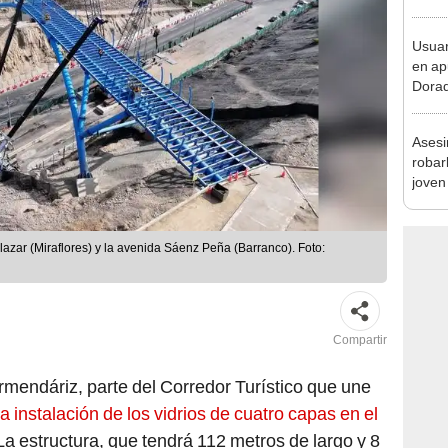
sujet
PNP b
Usuar
en ap
Dorad
Indec
con m
Asesi
robar
joven
Lima
lazar (Miraflores) y la avenida Sáenz Peña (Barranco). Foto:
Compartir
Armendáriz, parte del Corredor Turístico que une
la instalación de los vidrios de cuatro capas en el
 La estructura, que tendrá 112 metros de largo y 8