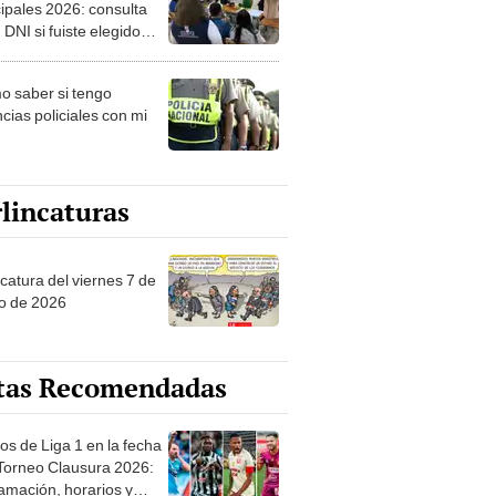
ipales 2026: consulta
 DNI si fuiste elegido
ro de mesa para este 4
ubre en el link oficial de
 saber si tengo
NPE
cias policiales con mi
lincaturas
catura del viernes 7 de
o de 2026
tas Recomendadas
os de Liga 1 en la fecha
 Torneo Clausura 2026:
amación, horarios y