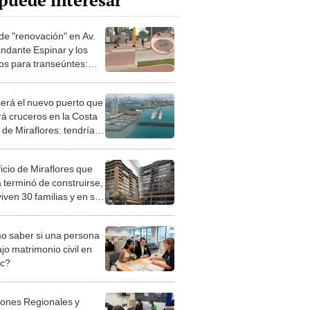
puede interesar
de "renovación" en Av.
dante Espinar y los
ros para transeúntes:
abajo sin criterio
co"
será el nuevo puerto que
rá cruceros en la Costa
 de Miraflores: tendría
oso hotel y zona
onómica variada
ficio de Miraflores que
 terminó de construirse,
iven 30 familias y en su
r piso funciona una
teca
 saber si una persona
jo matrimonio civil en
ec?
iones Regionales y