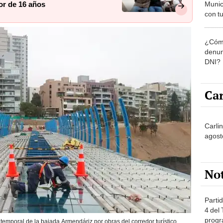
Munic
or de 16 años
con tu
miemb
de oct
¿Cómo
la O
denun
DNI?
Car
Carlin
agost
No
Partid
4 del
progr
 temporal de la bajada Armendáriz por obras del corredor turístico.