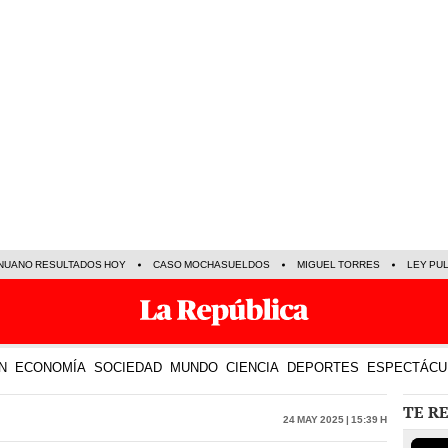
NUANO RESULTADOS HOY
CASO MOCHASUELDOS
MIGUEL TORRES
LEY PU
N
ECONOMÍA
SOCIEDAD
MUNDO
CIENCIA
DEPORTES
ESPECTÁCU
TE R
24 May 2025 | 15:39 h