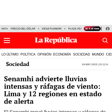
HOY
PRECIO DEL DÓLAR
KENJI FUJIMORI
PLAZA VEA
FERIADOS
KE
LO ÚLTIMO
POLÍTICA
OPINIÓN
ECONOMÍA
SOCIEDAD
MUNDO
CIE
Sociedad
04 May 2025 | 10:12 h
Senamhi advierte lluvias
intensas y ráfagas de viento:
Lima y 12 regiones en estado
de alerta