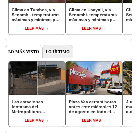
Clima en Tumbes, vía
Clima en Ucayali, vía
Clima
Senamhi: temperaturas
Senamhi: temperaturas
Sena
máximas y mínimas por
máximas y mínimas por
máxi
distritos este 4 de mayo
distritos este 4 de mayo
distr
LEER MÁS
LEER MÁS
LO MÁS VISTO
LO ÚLTIMO
Las estaciones
Plaza Vea cerrará horas
Junín
fantasma del
antes este miércoles 12
muere
Metropolitano:
de agosto en todo el
auto 
ampliación norte sigue
Perú: tiendas atenderán
Manta
LEER MÁS
LEER MÁS
inconclusa por falta de
hasta las 7 p.m.
Centr
buses y una adenda
estancada