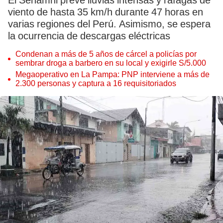
El Senamhi prevé lluvias intensas y ráfagas de
viento de hasta 35 km/h durante 47 horas en
varias regiones del Perú. Asimismo, se espera
la ocurrencia de descargas eléctricas
Condenan a más de 5 años de cárcel a policías por
sembrar droga a barbero en su local y exigirle S/5.000
Megaoperativo en La Pampa: PNP interviene a más de
2.300 personas y captura a 16 requisitoriados