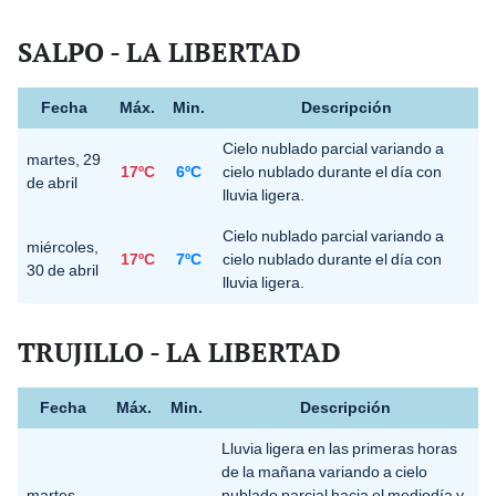
SALPO - LA LIBERTAD
Fecha
Máx.
Min.
Descripción
Cielo nublado parcial variando a
martes, 29
17ºC
6ºC
cielo nublado durante el día con
de abril
lluvia ligera.
Cielo nublado parcial variando a
miércoles,
17ºC
7ºC
cielo nublado durante el día con
30 de abril
lluvia ligera.
TRUJILLO - LA LIBERTAD
Fecha
Máx.
Min.
Descripción
Lluvia ligera en las primeras horas
de la mañana variando a cielo
martes,
nublado parcial hacia el mediodía y