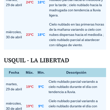
24ºC
18ºC
29 de abril
por la tarde ; cielo nublado hacia la
madrugada con tendencia a lluvia
ligera.
Cielo nublado en las primeras horas
de la mañana variando a cielo con
miércoles,
23ºC
18ºC
nubes dispersas hacia el mediodía ;
30 de abril
cielo nublado parcial al atardecer
con ráfagas de viento.
USQUIL - LA LIBERTAD
Fecha
Máx.
Min.
Descripción
Cielo nublado parcial variando a
martes,
19ºC
9ºC
cielo nublado durante el día con
29 de abril
tendencia a lluvia.
Cielo nublado parcial variando a
miércoles,
19ºC
9ºC
cielo nublado durante el día con
30 de abril