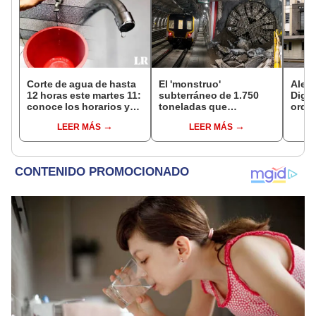
Corte de agua de hasta
El 'monstruo'
Alert
12 horas este martes 11:
subterráneo de 1.750
Dige
conoce los horarios y
toneladas que
orden
zonas afectadas en
construye el Metro bajo
destr
LEER MÁS
LEER MÁS
Miraflores, SJL, Los
el Callao avanza a su
prod
Olivos y más
última estación
contr
riesg