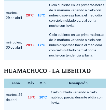
Cielo cubierto en las primeras horas
de la mañana variando a cielo con
martes,
28ºC
18ºC
nubes dispersas hacia el mediodía
29 de abril
con cielo nublado parcial por la
noche con lluvia.
Cielo cubierto en las primeras horas
de la mañana variando a cielo con
miércoles,
28ºC
17ºC
nubes dispersas hacia el mediodía
30 de abril
con cielo nublado parcial por la
noche con tendencia a lluvia.
HUAMACHUCO - LA LIBERTAD
Fecha
Máx.
Min.
Descripción
Cielo nublado variando a cielo
martes, 29
18ºC
10ºC
nublado parcial durante el día con
de abril
lluvia.