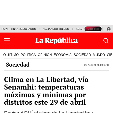
HOY
TINKA RESULTADOS
ALEJANDRO TOLEDO
KENJI FUJIMORI
PRECIO
LO ÚLTIMO
POLÍTICA
OPINIÓN
ECONOMÍA
SOCIEDAD
MUNDO
CIE
Sociedad
29 Abr 2025 | 0:07 h
Clima en La Libertad, vía
Senamhi: temperaturas
máximas y mínimas por
distritos este 29 de abril