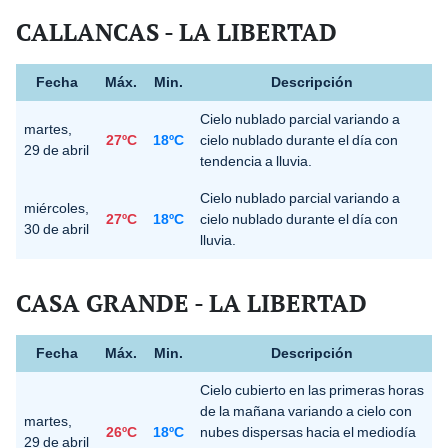
CALLANCAS - LA LIBERTAD
Fecha
Máx.
Min.
Descripción
Cielo nublado parcial variando a
martes,
27ºC
18ºC
cielo nublado durante el día con
29 de abril
tendencia a lluvia.
Cielo nublado parcial variando a
miércoles,
27ºC
18ºC
cielo nublado durante el día con
30 de abril
lluvia.
CASA GRANDE - LA LIBERTAD
Fecha
Máx.
Min.
Descripción
Cielo cubierto en las primeras horas
de la mañana variando a cielo con
martes,
26ºC
18ºC
nubes dispersas hacia el mediodía
29 de abril