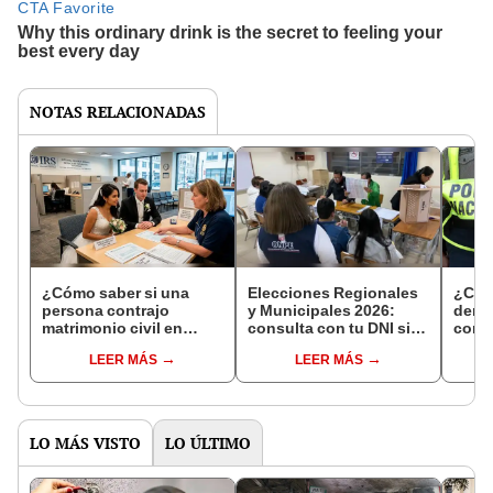
NOTAS RELACIONADAS
¿Cómo saber si una
Elecciones Regionales
¿Cóm
persona contrajo
y Municipales 2026:
denun
matrimonio civil en
consulta con tu DNI si
con 
Reniec?
fuiste elegido miembro
LEER MÁS
LEER MÁS
de mesa para este 4 de
octubre en el link oficial
de la ONPE
LO MÁS VISTO
LO ÚLTIMO