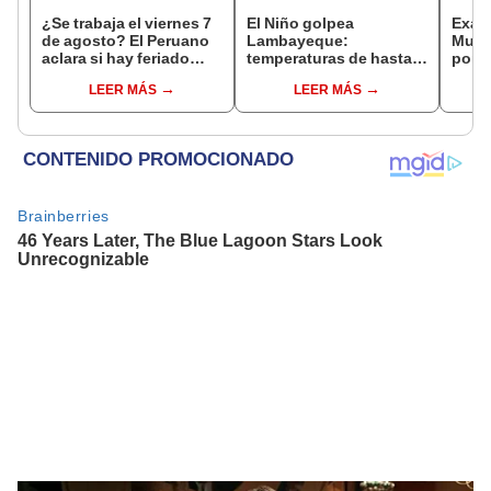
¿Se trabaja el viernes 7
El Niño golpea
Exalc
de agosto? El Peruano
Lambayeque:
Muño
aclara si hay feriado
temperaturas de hasta
por p
largo tras el descanso
36 °C ponen en riesgo la
contr
LEER MÁS
LEER MÁS
del 6 de agosto
producción de mango y
de Mi
palta