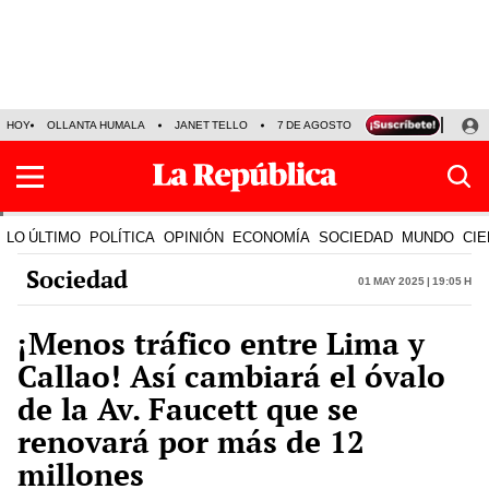
HOY
OLLANTA HUMALA
JANET TELLO
7 DE AGOSTO
TINKA RESULTADOS
LO ÚLTIMO
POLÍTICA
OPINIÓN
ECONOMÍA
SOCIEDAD
MUNDO
CIE
Sociedad
01 May 2025 | 19:05 h
¡Menos tráfico entre Lima y
Callao! Así cambiará el óvalo
de la Av. Faucett que se
renovará por más de 12
millones