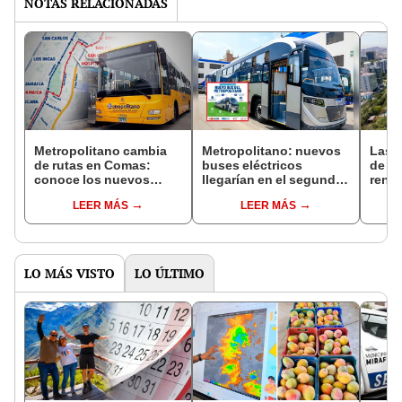
NOTAS RELACIONADAS
Metropolitano cambia
Metropolitano: nuevos
Las h
de rutas en Comas:
buses eléctricos
de L
conoce los nuevos
llegarían en el segundo
reno
paraderos y el plan de
semestre del 2026,
30 añ
LEER MÁS
LEER MÁS
desvío por obras de la
estima la ATU
conec
MML
MML
LO MÁS VISTO
LO ÚLTIMO