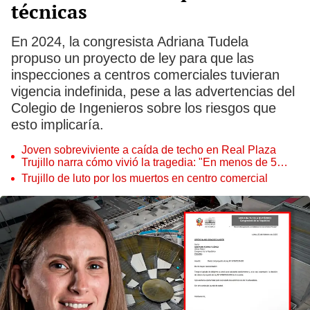
técnicas
En 2024, la congresista Adriana Tudela
propuso un proyecto de ley para que las
inspecciones a centros comerciales tuvieran
vigencia indefinida, pese a las advertencias del
Colegio de Ingenieros sobre los riesgos que
esto implicaría.
Joven sobreviviente a caída de techo en Real Plaza
Trujillo narra cómo vivió la tragedia: "En menos de 5
segundos, todo pasó"
Trujillo de luto por los muertos en centro comercial