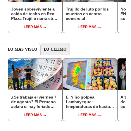
Joven sobreviviente a
Trujillo de luto por los
Notic
caída de techo en Real
muertos en centro
EN V
Plaza Trujillo narra cómo
comercial
sobre
vivió la tragedia: "En
Real 
LEER MÁS
LEER MÁS
menos de 5 segundos,
muert
todo pasó"
LO MÁS VISTO
LO ÚLTIMO
¿Se trabaja el viernes 7
El Niño golpea
Arzo
de agosto? El Peruano
Lambayeque:
derog
aclara si hay feriado
temperaturas de hasta
como 
largo tras el descanso
36 °C ponen en riesgo la
ante 
LEER MÁS
LEER MÁS
del 6 de agosto
producción de mango y
León
palta