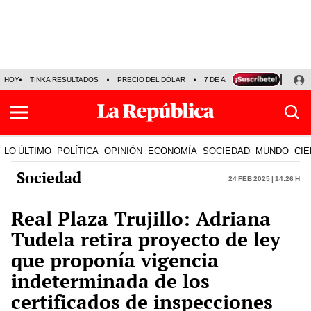
HOY
TINKA RESULTADOS
PRECIO DEL DÓLAR
7 DE AGOSTO
OLLANTA H
LO ÚLTIMO
POLÍTICA
OPINIÓN
ECONOMÍA
SOCIEDAD
MUNDO
CIE
Sociedad
24 Feb 2025 | 14:26 h
Real Plaza Trujillo: Adriana
Tudela retira proyecto de ley
que proponía vigencia
indeterminada de los
certificados de inspecciones