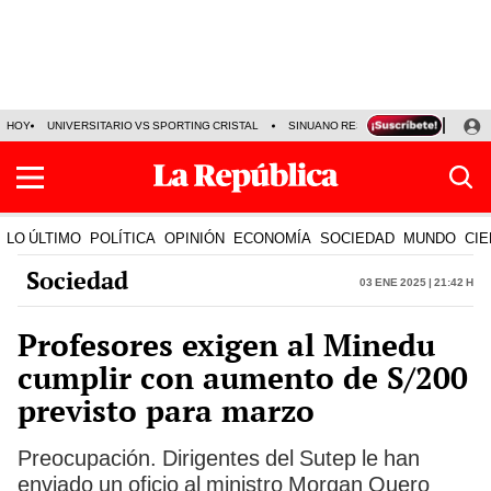
HOY
UNIVERSITARIO VS SPORTING CRISTAL
SINUANO RESULTADOS HOY
CA
LO ÚLTIMO
POLÍTICA
OPINIÓN
ECONOMÍA
SOCIEDAD
MUNDO
CIE
Sociedad
03 Ene 2025 | 21:42 h
Profesores exigen al Minedu
cumplir con aumento de S/200
previsto para marzo
Preocupación. Dirigentes del Sutep le han
enviado un oficio al ministro Morgan Quero