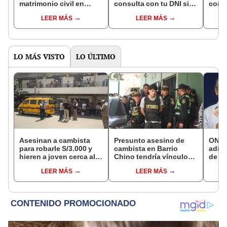
matrimonio civil en
consulta con tu DNI si
con 
Reniec?
fuiste elegido miembro
LEER MÁS
LEER MÁS
de mesa para este 4 de
octubre en el link oficial
de la ONPE
LO MÁS VISTO
LO ÚLTIMO
Asesinan a cambista
Presunto asesino de
ONP 
para robarle S/3.000 y
cambista en Barrio
adici
hieren a joven cerca al
Chino tendría vínculos
de ag
Barrio Chino en Lima
con el Tren de Aragua:
que 
LEER MÁS
LEER MÁS
Cercado
PNP revela marcaje
requi
si so