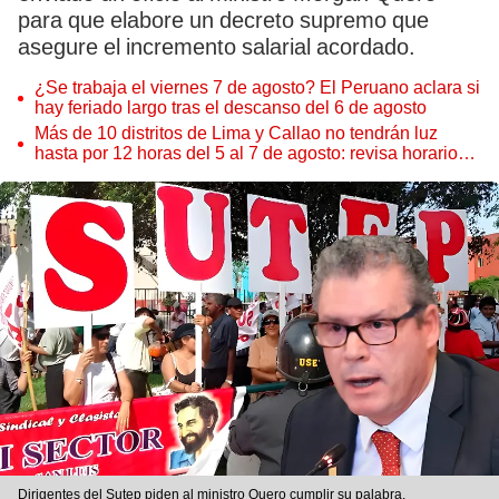
para que elabore un decreto supremo que
asegure el incremento salarial acordado.
¿Se trabaja el viernes 7 de agosto? El Peruano aclara si
hay feriado largo tras el descanso del 6 de agosto
Más de 10 distritos de Lima y Callao no tendrán luz
hasta por 12 horas del 5 al 7 de agosto: revisa horarios y
zonas afectadas
Dirigentes del Sutep piden al ministro Quero cumplir su palabra.