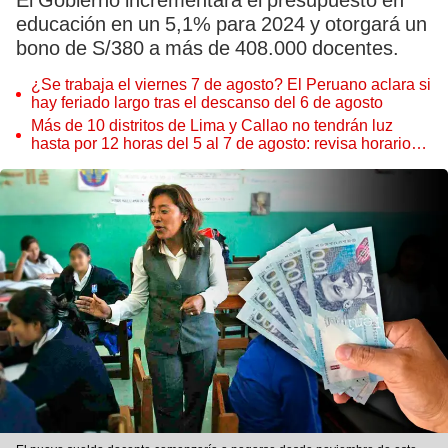
El Gobierno incrementará el presupuesto en
educación en un 5,1% para 2024 y otorgará un
bono de S/380 a más de 408.000 docentes.
¿Se trabaja el viernes 7 de agosto? El Peruano aclara si
hay feriado largo tras el descanso del 6 de agosto
Más de 10 distritos de Lima y Callao no tendrán luz
hasta por 12 horas del 5 al 7 de agosto: revisa horarios y
zonas afectadas