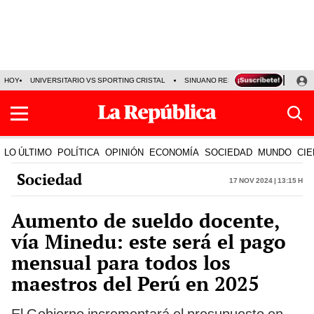
HOY
UNIVERSITARIO VS SPORTING CRISTAL
SINUANO RESULTADOS HOY
CA
LO ÚLTIMO
POLÍTICA
OPINIÓN
ECONOMÍA
SOCIEDAD
MUNDO
CIE
Sociedad
17 Nov 2024 | 13:15 h
Aumento de sueldo docente,
vía Minedu: este será el pago
mensual para todos los
maestros del Perú en 2025