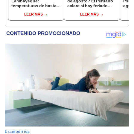
Lambayeque:
de agosto? El Peruano
Psico
temperaturas de hasta
aclara si hay feriado
agres
36 °C ponen en riesgo la
largo tras el descanso
con 
LEER MÁS
LEER MÁS
producción de mango y
del 6 de agosto
cámar
palta
hech