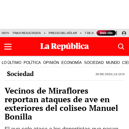
HOY
TINKA RESULTADOS
PRECIO DEL DÓLAR
7 DE AGOSTO
OLLANTA H
LO ÚLTIMO
POLÍTICA
OPINIÓN
ECONOMÍA
SOCIEDAD
MUNDO
CIE
Sociedad
26 Dic 2024 | 12:10 h
Vecinos de Miraflores
reportan ataques de ave en
exteriores del coliseo Manuel
Bonilla