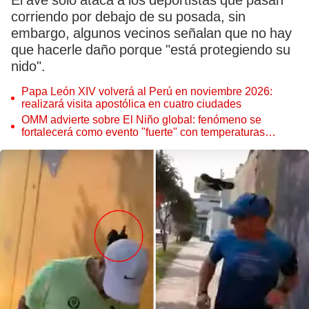
El ave solo ataca a los deportistas que pasan
corriendo por debajo de su posada, sin
embargo, algunos vecinos señalan que no hay
que hacerle daño porque "está protegiendo su
nido".
Papa León XIV volverá al Perú en noviembre 2026:
realizará visita apostólica en cuatro ciudades
OMM advierte sobre El Niño global: fenómeno se
fortalecerá como evento "fuerte" con temperaturas
récord este 2026