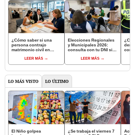
¿Cómo saber si una
Elecciones Regionales
¿Cóm
persona contrajo
y Municipales 2026:
denun
matrimonio civil en
consulta con tu DNI si
con 
Reniec?
fuiste elegido miembro
LEER MÁS
LEER MÁS
de mesa para este 4 de
octubre en el link oficial
de la ONPE
LO MÁS VISTO
LO ÚLTIMO
El Niño golpea
¿Se trabaja el viernes 7
Acusa