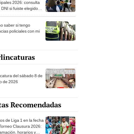
ipales 2026: consulta
 DNI si fuiste elegido
ro de mesa para este 4
ubre en el link oficial de
 saber si tengo
NPE
cias policiales con mi
lincaturas
ncatura del sábado 8 de
o de 2026
tas Recomendadas
os de Liga 1 en la fecha
 Torneo Clausura 2026:
amación, horarios y