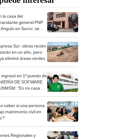
puede interesar
 la casa del
andante general PNP
 Angulo en Surco: se
on laptop, celular y
mentos
xpresa Sur: obras recién
arán en un año, pero
a eliminó áreas verdes
 ingresó en 1º puesto de
NIERÍA DE SOFWARE
 UNMSM: "En mi casa no
 un espacio en donde
iar"
 saber si una persona
jo matrimonio civil en
ec?
iones Regionales y