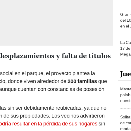
Gran 
del 10
en el
La Ca
17 de 
esplazamientos y falta de títulos
Mega 
Ju
ocial en el parque, el proyecto plantea la
cio, donde viven alrededor de
200 familias
que
, aunque cuentan con constancias de posesión
Maste
palab
nuest
das sin ser debidamente reubicadas, ya que no
ón de sus propiedades. Los vecinos advirtieron
Solita
de ca
odría resultar en la pérdida de sus hogares
sin
moda.