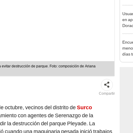
pymes
benef
Usuar
en ap
Dorad
Indec
con m
Encue
menor
días 
sujet
PNP b
 evitar destrucción de parque. Foto: composición de Ariana
Compartir
 octubre, vecinos del distrito de
Surco
amiento con agentes de Serenazgo de la
ir la destrucción del parque Pleyade. La
rió cuando una maquinaria pesada inició trabajos