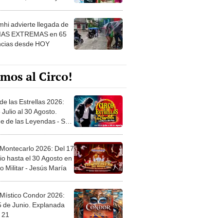
 ver
hi advierte llegada de
IAS EXTREMAS en 65
ncias desde HOY
mos al Circo!
de las Estrellas 2026:
 Julio al 30 Agosto.
e de las Leyendas - San
l
 Montecarlo 2026: Del 17
io hasta el 30 Agosto en
o Militar - Jesús María
 Místico Condor 2026:
5 de Junio. Explanada
 21