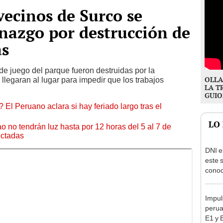
vecinos de Surco se
nazgo por destrucción de
as
de juego del parque fueron destruidas por la
OLLA
llegaran al lugar para impedir que los trabajos
LA T
GUIO
 El Peruano aclara si hay feriado largo tras el
LO
ao no tendrán luz hasta por 12 horas del 5 al 7 de
ectadas
DNI e
este 
conoc
acced
deben
Impul
perua
E1 y 