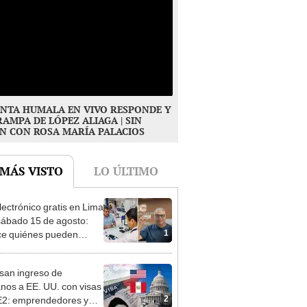
NTA HUMALA EN VIVO RESPONDE Y
RAMPA DE LÓPEZ ALIAGA | SIN
N CON ROSA MARÍA PALACIOS
 MÁS VISTO
LO ÚLTIMO
lectrónico gratis en Lima
sábado 15 de agosto:
1
e quiénes pueden
er y qué requisitos
 cumplir
san ingreso de
nos a EE. UU. con visas
2
E2: emprendedores y