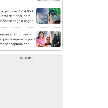
 serían los más
iciados
ia ganó casi S/14.850
uesta de fútbol, pero
3
oBet se negó a pagar:
opi multó a la empresa
ás de S/ 19.000
ntran en Chorrillos a
 que desapareció por 4
4
tras ser captada por
o que conoció en Roblox:
usca al implicado