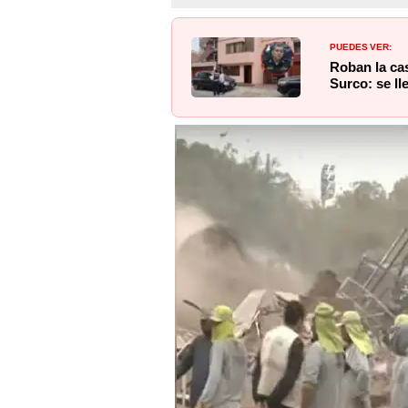
PUEDES VER:
Roban la ca
Surco: se ll