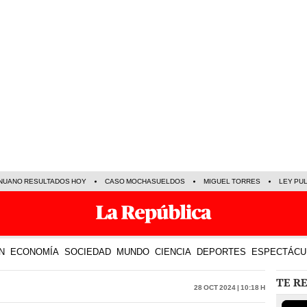
NUANO RESULTADOS HOY
CASO MOCHASUELDOS
MIGUEL TORRES
LEY PU
N
ECONOMÍA
SOCIEDAD
MUNDO
CIENCIA
DEPORTES
ESPECTÁCU
TE R
28 Oct 2024 | 10:18 h