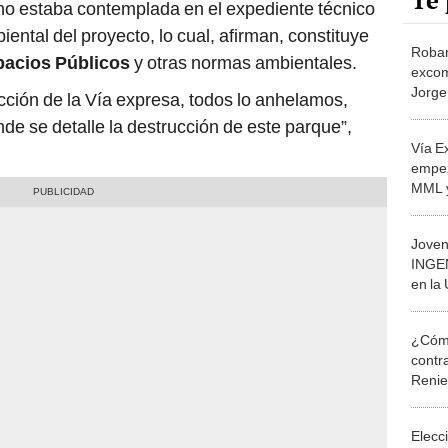
Te 
no estaba contemplada en el expediente técnico
iental del proyecto, lo cual, afirman, constituye
Roban
pacios Públicos
y otras normas ambientales.
excom
Jorge
cción de la Vía expresa, todos lo anhelamos,
llevar
de se detalle la destrucción de este parque”,
docu
Vía E
empez
MML y
Joven
INGE
en la
tenía
estud
¿Cómo
contra
Reni
Elecc