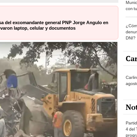
Munic
con tu
miemb
de oct
sa del excomandante general PNP Jorge Angulo en
¿Cómo
la O
evaron laptop, celular y documentos
denun
DNI?
Car
Carli
agost
No
Partid
4 del
progr