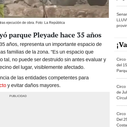
dónde
Senam
LLUV
ras ejecución de obra. Foto: La República
provi
yó parque Pleyade hace 35 años
¡Va
 35 años, representa un importante espacio de
as familias de la zona. "Es un espacio que
 tal, no puede ser destruido sin antes evaluar y
Circo 
del 15
vecino del lugar, visiblemente afectado.
Parqu
Migue
encia de las entidades competentes para
cto
y evitar daños mayores.
Circo
de Jul
Círcul
Circo
Del 2
Costa