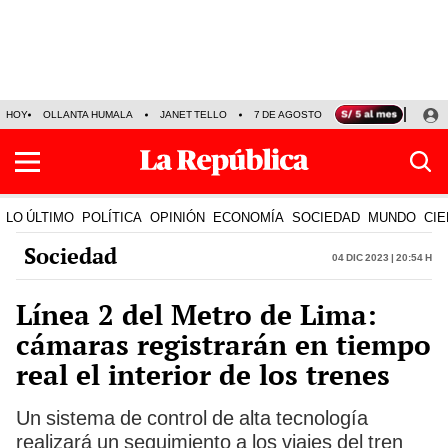
HOY
OLLANTA HUMALA
JANET TELLO
7 DE AGOSTO
TINKA RESULTADOS
LO ÚLTIMO
POLÍTICA
OPINIÓN
ECONOMÍA
SOCIEDAD
MUNDO
CIE
Sociedad
04 Dic 2023 | 20:54 h
Línea 2 del Metro de Lima:
cámaras registrarán en tiempo
real el interior de los trenes
Un sistema de control de alta tecnología
realizará un seguimiento a los viajes del tren