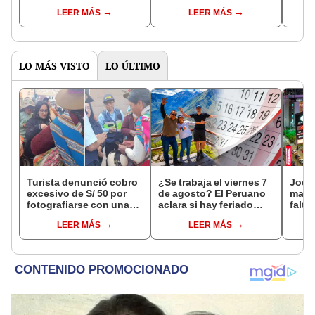
navideñas: ¿cómo
podrá viajar gratis por la
desde
LEER MÁS
LEER MÁS
participar?
marcha blanca?
dici
LO MÁS VISTO
LO ÚLTIMO
Turista denunció cobro
¿Se trabaja el viernes 7
Jocke
excesivo de S/ 50 por
de agosto? El Peruano
manti
fotografiarse con una
aclara si hay feriado
falta
alpaca en Cusco y
largo tras el descanso
¿desd
LEER MÁS
LEER MÁS
Serenazgo recuperó el
del 6 de agosto
el ce
dinero