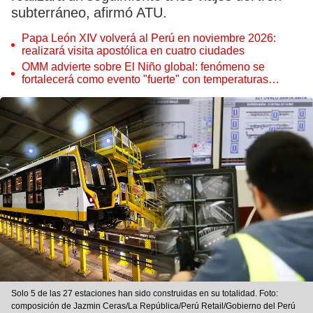
subterráneo, afirmó ATU.
Papa León XIV volverá al Perú en noviembre 2026:
realizará visita apostólica en cuatro ciudades
OMM advierte sobre El Niño global: fenómeno se
fortalecerá como evento "fuerte" con temperaturas
récord este 2026
Solo 5 de las 27 estaciones han sido construidas en su totalidad. Foto:
composición de Jazmin Ceras/La República/Perú Retail/Gobierno del Perú