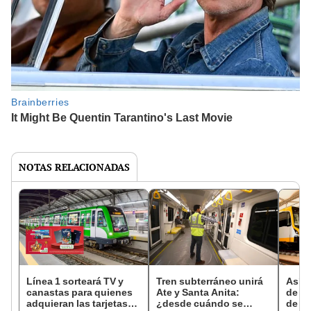
NOTAS RELACIONADAS
Línea 1 sorteará TV y
Tren subterráneo unirá
Así l
canastas para quienes
Ate y Santa Anita:
de la
adquieran las tarjetas
¿desde cuándo se
de Li