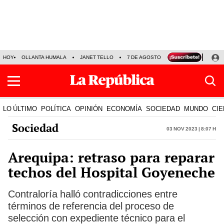
HOY
OLLANTA HUMALA
JANET TELLO
7 DE AGOSTO
TINKA RESULTADOS
LO ÚLTIMO
POLÍTICA
OPINIÓN
ECONOMÍA
SOCIEDAD
MUNDO
CIE
Sociedad
03 Nov 2023 | 8:07 h
Arequipa: retraso para reparar
techos del Hospital Goyeneche
Contraloría halló contradicciones entre
términos de referencia del proceso de
selección con expediente técnico para el