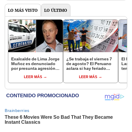
LO MÁS VISTO
LO ÚLTIMO
Exalcalde de Lima Jorge
¿Se trabaja el viernes 7
El Ni
Muñoz es denunciado
de agosto? El Peruano
Lamb
por presunta agresión
aclara si hay feriado
tempe
contra serena gestante
largo tras el descanso
36 °C
LEER MÁS
LEER MÁS
de Miraflores
del 6 de agosto
prod
palta