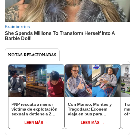
NOTAS RELACIONADAS
PNP rescata a menor
Con Manco, Montes y
Traba
víctima de explotación
Tragodara: Ecosem
muni
sexual y detiene a 2
viaja en bus para
ofre
sujetos que la captaron,
partido de vuelta de
suel
LEER MÁS
LEER MÁS
en Arequipa
Copa Perú
S/3.5