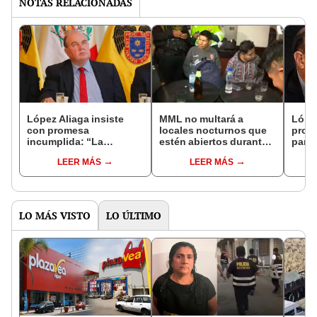
NOTAS RELACIONADAS
López Aliaga insiste
MML no multará a
Lópe
con promesa
locales nocturnos que
proy
incumplida: “La
estén abiertos durante
para 
seguridad aumentará
estado de emergencia
ciud
LEER MÁS
LEER MÁS
con las 10.000 motos”
inter
flagr
LO MÁS VISTO
LO ÚLTIMO