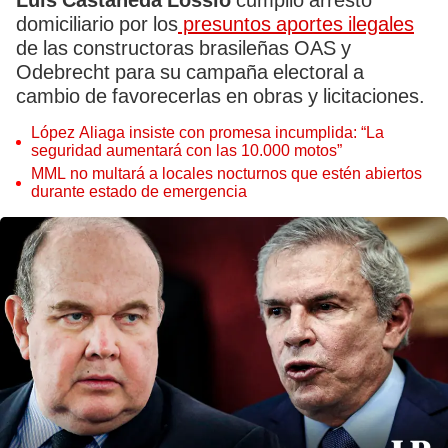
Luis Castañeda Lossio
cumplió arresto
domiciliario por los
presuntos aportes ilegales
de las constructoras brasileñas OAS y
Odebrecht para su campaña electoral a
cambio de favorecerlas en obras y licitaciones.
López Aliaga insiste con promesa incumplida: “La
seguridad aumentará con las 10.000 motos”
MML no multará a locales nocturnos que estén abiertos
durante estado de emergencia