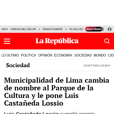
HOY
PRECIO DEL DÓLAR
KENJI FUJIMORI
PLAZA VEA
FERIADOS
KE
LO ÚLTIMO
POLÍTICA
OPINIÓN
ECONOMÍA
SOCIEDAD
MUNDO
CIE
Sociedad
19 Oct 2023 | 19:30 h
Municipalidad de Lima cambia
de nombre al Parque de la
Cultura y le pone Luis
Castañeda Lossio