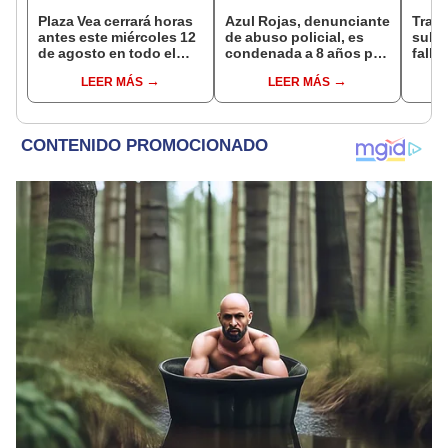
Plaza Vea cerrará horas
Azul Rojas, denunciante
Trag
antes este miércoles 12
de abuso policial, es
sube 
de agosto en todo el
condenada a 8 años por
falle
Perú: tiendas atenderán
organización criminal
entre
LEER MÁS
LEER MÁS
hasta las 7 p.m.
en Trujillo
Espi