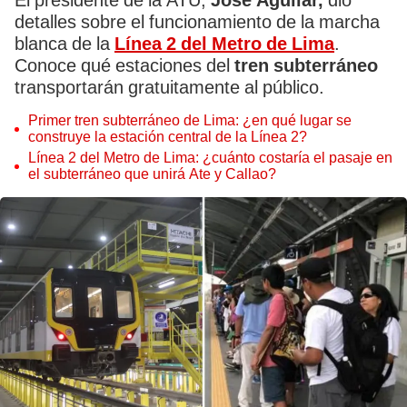
El presidente de la ATU,
José Aguilar,
dio
detalles sobre el funcionamiento de la marcha
blanca de la
Línea 2 del Metro de Lima
.
Conoce qué estaciones del
tren subterráneo
transportarán gratuitamente al público.
Primer tren subterráneo de Lima: ¿en qué lugar se
construye la estación central de la Línea 2?
Línea 2 del Metro de Lima: ¿cuánto costaría el pasaje en
el subterráneo que unirá Ate y Callao?