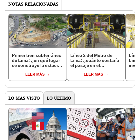
NOTAS RELACIONADAS
Primer tren subterráneo
Línea 2 del Metro de
Línea
de Lima: ¿en qué lugar
Lima: ¿cuánto costaría
Lima:
se construye la estación
el pasaje en el
inver
central de la Línea 2?
subterráneo que unirá
unirá
LEER MÁS
LEER MÁS
Ate y Callao?
en 4
LO MÁS VISTO
LO ÚLTIMO