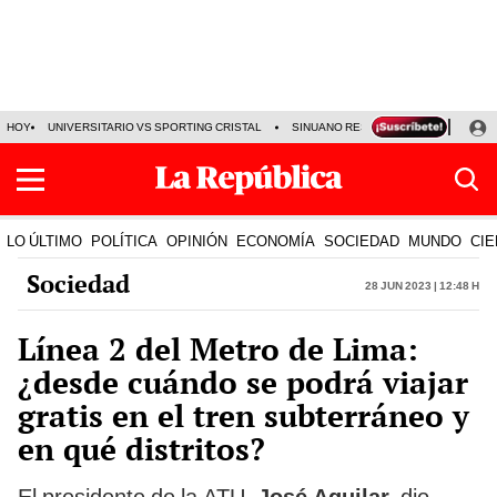
HOY
UNIVERSITARIO VS SPORTING CRISTAL
SINUANO RESULTADOS HOY
CA
LO ÚLTIMO
POLÍTICA
OPINIÓN
ECONOMÍA
SOCIEDAD
MUNDO
CIE
Sociedad
28 Jun 2023 | 12:48 h
Línea 2 del Metro de Lima:
¿desde cuándo se podrá viajar
gratis en el tren subterráneo y
en qué distritos?