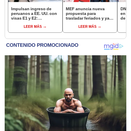
Impulsan ingreso de
MEF anuncia nueva
DNI e
peruanos a EE. UU. con
propuesta para
en Li
visas E1 y E2:
trasladar feriados y ya
de a
emprendedores y
no sería a los viernes:
quié
LEER MÁS
LEER MÁS
pymes serían los más
“Lunes es mejor día”
acce
beneficiados
requi
cump