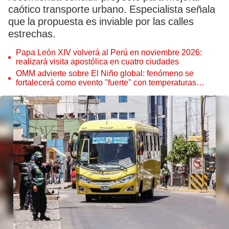
caótico transporte urbano. Especialista señala
que la propuesta es inviable por las calles
estrechas.
Papa León XIV volverá al Perú en noviembre 2026:
realizará visita apostólica en cuatro ciudades
OMM advierte sobre El Niño global: fenómeno se
fortalecerá como evento "fuerte" con temperaturas
récord este 2026