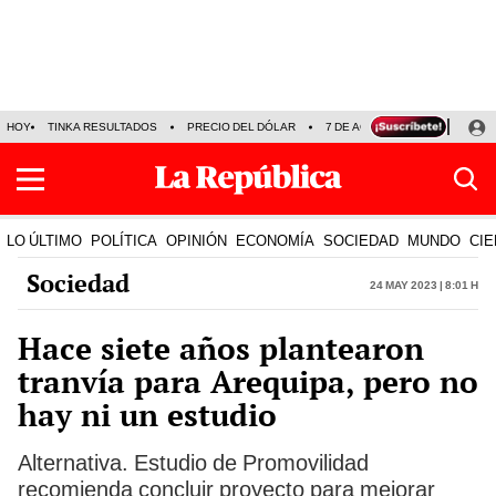
HOY
TINKA RESULTADOS
PRECIO DEL DÓLAR
7 DE AGOSTO
OLLANTA H
LO ÚLTIMO
POLÍTICA
OPINIÓN
ECONOMÍA
SOCIEDAD
MUNDO
CIE
Sociedad
24 May 2023 | 8:01 h
Hace siete años plantearon
tranvía para Arequipa, pero no
hay ni un estudio
Alternativa. Estudio de Promovilidad
recomienda concluir proyecto para mejorar