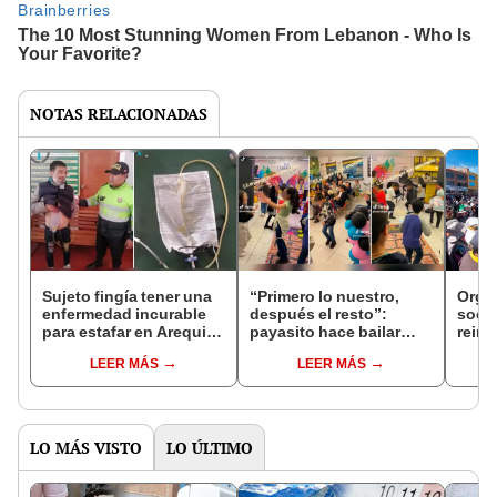
NOTAS RELACIONADAS
Sujeto fingía tener una
“Primero lo nuestro,
Orga
enfermedad incurable
después el resto”:
soci
para estafar en Arequipa
payasito hace bailar
reini
y Cusco
carnaval arequipeño a
contr
LEER MÁS
LEER MÁS
niños en fiesta infantil
Bolua
LO MÁS VISTO
LO ÚLTIMO