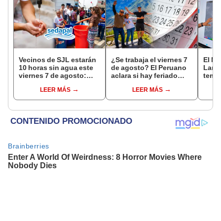
Vecinos de SJL estarán
¿Se trabaja el viernes 7
El Ni
10 horas sin agua este
de agosto? El Peruano
Lamb
viernes 7 de agosto:
aclara si hay feriado
tempe
revisa las zonas
largo tras el descanso
36 °C
LEER MÁS
LEER MÁS
afectadas, según
del 6 de agosto
prod
Sedapal
palta