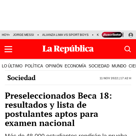
HOY
JORGE MESSI
ALIANZA LIMA VS SPORT BOYS
KENJI FUJIMORI
PRE
LO ÚLTIMO
POLÍTICA
OPINIÓN
ECONOMÍA
SOCIEDAD
MUNDO
CIE
Sociedad
11 Nov 2022 | 17:42 h
Preseleccionados Beca 18:
resultados y lista de
postulantes aptos para
examen nacional