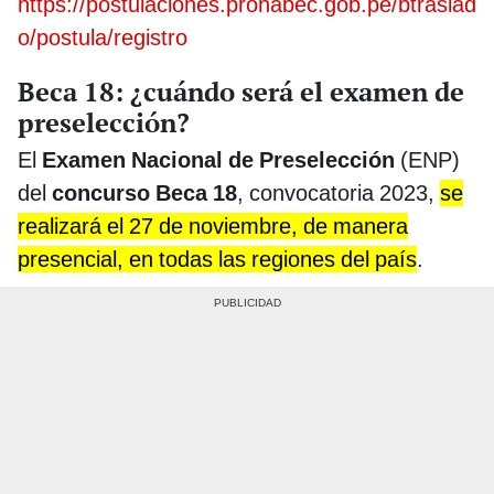
https://postulaciones.pronabec.gob.pe/btraslad
o/postula/registro
Beca 18: ¿cuándo será el examen de
preselección?
El
Examen Nacional de Preselección
(ENP)
del
concurso Beca 18
, convocatoria 2023,
se
realizará el 27 de noviembre, de manera
presencial, en todas las regiones del país
.