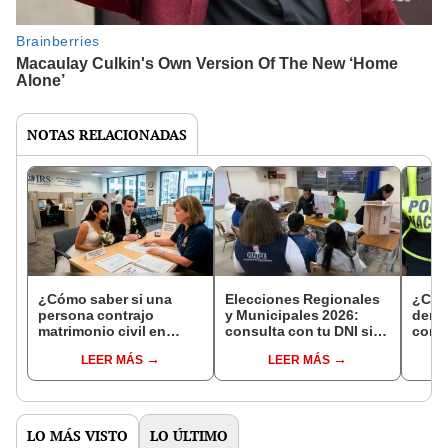
NOTAS RELACIONADAS
¿Cómo saber si una
Elecciones Regionales
¿Cóm
persona contrajo
y Municipales 2026:
denun
matrimonio civil en
consulta con tu DNI si
con 
Reniec?
fuiste elegido miembro
LEER MÁS
LEER MÁS
de mesa para este 4 de
octubre en el link oficial
de la ONPE
LO MÁS VISTO
LO ÚLTIMO