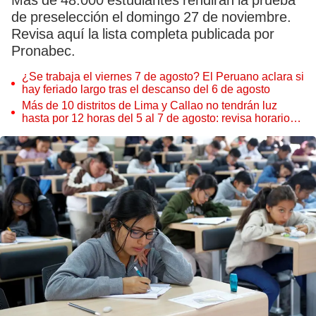
Más de 48.000 estudiantes rendirán la prueba
de preselección el domingo 27 de noviembre.
Revisa aquí la lista completa publicada por
Pronabec.
¿Se trabaja el viernes 7 de agosto? El Peruano aclara si
hay feriado largo tras el descanso del 6 de agosto
Más de 10 distritos de Lima y Callao no tendrán luz
hasta por 12 horas del 5 al 7 de agosto: revisa horarios y
zonas afectadas