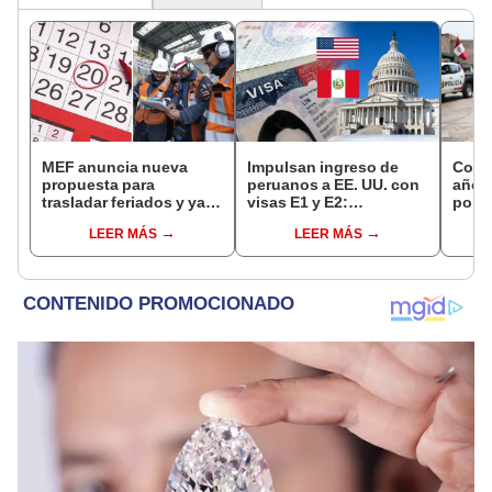
MEF anuncia nueva
Impulsan ingreso de
Cond
propuesta para
peruanos a EE. UU. con
años 
trasladar feriados y ya
visas E1 y E2:
polic
no sería a los viernes:
emprendedores y
droga
LEER MÁS
LEER MÁS
“Lunes es mejor día”
pymes serían los más
local
beneficiados