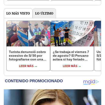
octubre en el link oficial
de la ONPE
LO MÁS VISTO
LO ÚLTIMO
Turista denunció cobro
¿Se trabaja el viernes 7
Usuar
excesivo de S/ 50 por
de agosto? El Peruano
S/14.
fotografiarse con una
aclara si hay feriado
fútbo
alpaca en Cusco y
largo tras el descanso
se ne
LEER MÁS
LEER MÁS
Serenazgo recuperó el
del 6 de agosto
Indec
dinero
empr
19.0