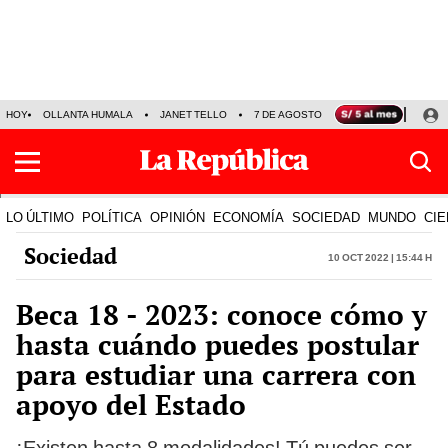
HOY
OLLANTA HUMALA
JANET TELLO
7 DE AGOSTO
TINKA RESULTADOS
LO ÚLTIMO
POLÍTICA
OPINIÓN
ECONOMÍA
SOCIEDAD
MUNDO
CIE
Sociedad
10 Oct 2022 | 15:44 h
Beca 18 - 2023: conoce cómo y
hasta cuándo puedes postular
para estudiar una carrera con
apoyo del Estado