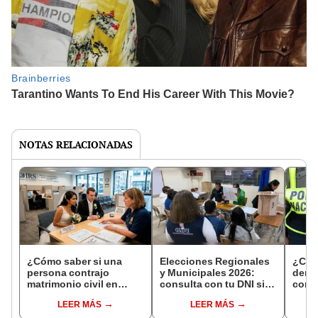
NOTAS RELACIONADAS
¿Cómo saber si una
Elecciones Regionales
¿Cóm
persona contrajo
y Municipales 2026:
denun
matrimonio civil en
consulta con tu DNI si
con 
Reniec?
fuiste elegido miembro
LEER MÁS
LEER MÁS
de mesa para este 4 de