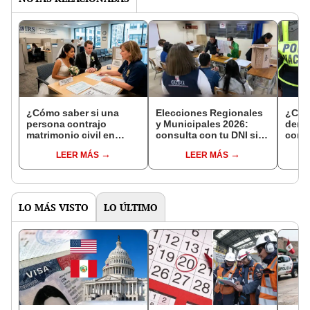
¿Cómo saber si una
Elecciones Regionales
¿Cóm
persona contrajo
y Municipales 2026:
denun
matrimonio civil en
consulta con tu DNI si
con 
Reniec?
fuiste elegido miembro
LEER MÁS
LEER MÁS
de mesa para este 4 de
octubre en el link oficial
de la ONPE
LO MÁS VISTO
LO ÚLTIMO