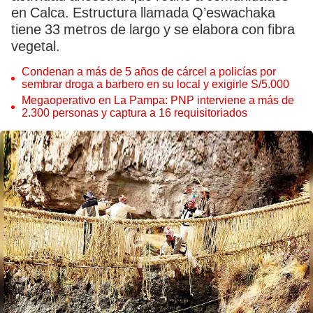
en Calca. Estructura llamada Q’eswachaka
tiene 33 metros de largo y se elabora con fibra
vegetal.
Condenan a más de 5 años de cárcel a policías por
sembrar droga a barbero en su local y exigirle S/5.000
Megaoperativo en La Pampa: PNP interviene a más de
2.300 personas y captura a 16 requisitoriados