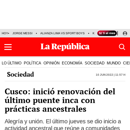
HOY
JORGE MESSI
ALIANZA LIMA VS SPORT BOYS
KENJI FUJIMORI
PRE
LO ÚLTIMO
POLÍTICA
OPINIÓN
ECONOMÍA
SOCIEDAD
MUNDO
CIE
Sociedad
10 Jun 2022 | 11:57 h
Cusco: inició renovación del
último puente inca con
prácticas ancestrales
Alegría y unión. El último jueves se dio inicio a
actividad ancestral que reúne a comunidades