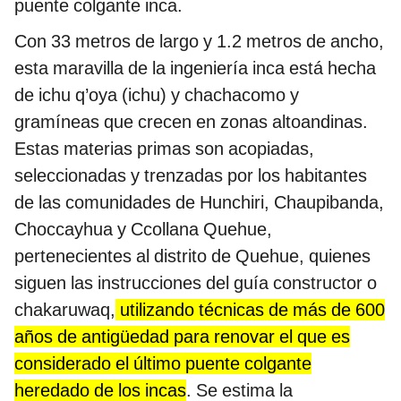
puente colgante inca.
Con 33 metros de largo y 1.2 metros de ancho,
esta maravilla de la ingeniería inca está hecha
de ichu q’oya (ichu) y chachacomo y
gramíneas que crecen en zonas altoandinas.
Estas materias primas son acopiadas,
seleccionadas y trenzadas por los habitantes
de las comunidades de Hunchiri, Chaupibanda,
Choccayhua y Ccollana Quehue,
pertenecientes al distrito de Quehue, quienes
siguen las instrucciones del guía constructor o
chakaruwaq,
utilizando técnicas de más de 600
años de antigüedad para renovar el que es
considerado el último puente colgante
heredado de los incas
. Se estima la