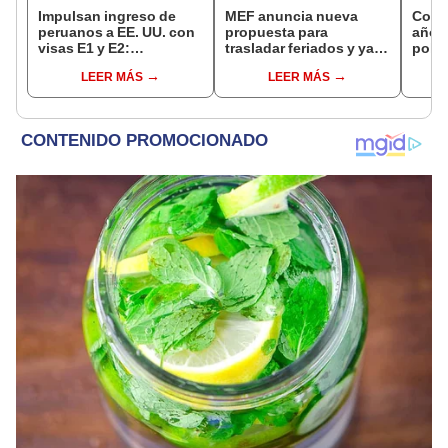
Impulsan ingreso de
MEF anuncia nueva
Cond
peruanos a EE. UU. con
propuesta para
años 
visas E1 y E2:
trasladar feriados y ya
polic
emprendedores y
no sería a los viernes:
droga
LEER MÁS
LEER MÁS
pymes serían los más
“Lunes es mejor día”
local
beneficiados